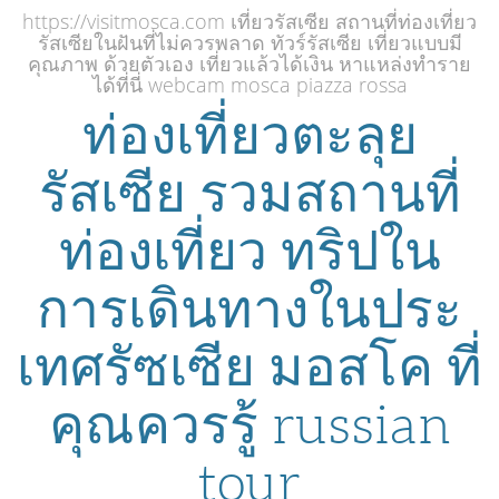
https://visitmosca.com เที่ยวรัสเซีย สถานที่ท่องเที่ยว
รัสเซียในฝันที่ไม่ควรพลาด ทัวร์รัสเซีย เที่ยวแบบมี
คุณภาพ ด้วยตัวเอง เที่ยวแล้วได้เงิน หาแหล่งทำราย
ได้ที่นี่ webcam mosca piazza rossa
ท่องเที่ยวตะลุย
รัสเซีย รวมสถานที่
ท่องเที่ยว ทริปใน
การเดินทางในประ
เทศรัซเซีย มอสโค ที่
คุณควรรู้ russian
tour