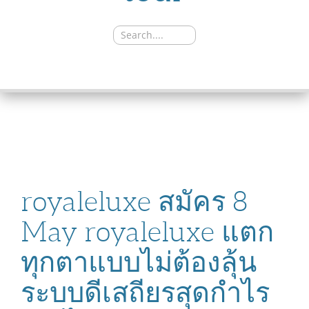
Search
for:
SKIP
TO
CONTENT
royaleluxe สมัคร 8
May royaleluxe แตก
ทุกตาแบบไม่ต้องลุ้น
ระบบดีเสถียรสุดกำไร