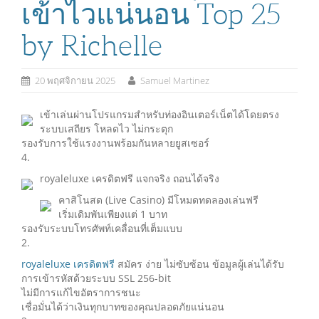
เข้าไวแน่นอน Top 25
by Richelle
20 พฤศจิกายน 2025
Samuel Martinez
เข้าเล่นผ่านโปรแกรมสำหรับท่องอินเตอร์เน็ตได้โดยตรง
ระบบเสถียร โหลดไว ไม่กระตุก
รองรับการใช้แรงงานพร้อมกันหลายยูสเซอร์
4.
royaleluxe เครดิตฟรี แจกจริง ถอนได้จริง
คาสิโนสด (Live Casino) มีโหมดทดลองเล่นฟรี
เริ่มเดิมพันเพียงแต่ 1 บาท
รองรับระบบโทรศัพท์เคลื่อนที่เต็มแบบ
2.
royaleluxe เครดิตฟรี
สมัคร ง่าย ไม่ซับซ้อน ข้อมูลผู้เล่นได้รับ
การเข้ารหัสด้วยระบบ SSL 256-bit
ไม่มีการแก้ไขอัตราการชนะ
เชื่อมั่นได้ว่าเงินทุกบาทของคุณปลอดภัยแน่นอน