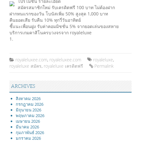
โปรโมชั่น รายละเอียด
สมัครสมาชิกใหม่ รับเครดิตฟรี 100 บาท ไม่ต้องฝาก
ฝากหนแรกของวัน โบนัสเพิ่ม 50% สูงสุด 1,000 บาท
คืนยอดเสีย รับคืน 10% ทุกวี่วันอาทิตย์
ชี้แนะเพื่อนฝูง รับค่าคอมมิชชั่น 5% จากยอดเล่นของสหาย
บริการเกมคาสิโนครบวงจรจาก royaleluxe
1.
royaleluxee.com
,
royaleluxee.com
royaleluxe
,
royaleluxe สมัคร
,
royaleluxe เครดิตฟรี
Permalink
ARCHIVES
สิงหาคม 2026
กรกฎาคม 2026
มิถุนายน 2026
พฤษภาคม 2026
เมษายน 2026
มีนาคม 2026
กุมภาพันธ์ 2026
มกราคม 2026