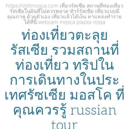
https://visitmosca.com เที่ยวรัสเซีย สถานที่ท่องเที่ยว
รัสเซียในฝันที่ไม่ควรพลาด ทัวร์รัสเซีย เที่ยวแบบมี
คุณภาพ ด้วยตัวเอง เที่ยวแล้วได้เงิน หาแหล่งทำราย
ได้ที่นี่ webcam mosca piazza rossa
ท่องเที่ยวตะลุย
รัสเซีย รวมสถานที่
ท่องเที่ยว ทริปใน
การเดินทางในประ
เทศรัซเซีย มอสโค ที่
คุณควรรู้ russian
tour