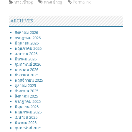
ทางเข้าpg
ทางเข้าpg
Permalink
ARCHIVES
สิงหาคม 2026
กรกฎาคม 2026
มิถุนายน 2026
พฤษภาคม 2026
เมษายน 2026
มีนาคม 2026
กุมภาพันธ์ 2026
มกราคม 2026
ธันวาคม 2025
พฤศจิกายน 2025
ตุลาคม 2025
กันยายน 2025
สิงหาคม 2025
กรกฎาคม 2025
มิถุนายน 2025
พฤษภาคม 2025
เมษายน 2025
มีนาคม 2025
กุมภาพันธ์ 2025