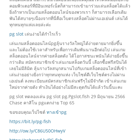
คอมพิวเตอร์ที่มีอินเทอร์เน็ตก็สามารถเข้ามาร่วมเล่นสล็อตได้แล้ว
ยิ่งถ้าหากเป็นเกมสล็อตออนไลน์ของพวกเรา ก็สามารถเลือกเดิม
พันได้สบายๆเนื่องจากที่นี่คือเว็บตรงสล็อตไม่ผ่านเอเย่นต์ เล่นได้
ทุกหนทุกแห่งเลยล่ะค่ะ
pg slot
เล่นง่ายได้กำไรเร็ว
เล่นเกมสล็อตออนไลน์pgลุ้นรางวัลใหญ่ได้ง่ายดายมากยิ่งขึ้น
และไม่ต้องใช้เวลาสำหรับเพื่อการเดิมพันนานอีกต่อไป เล่นเกม
สล็อตออนไลน์จากค่ายสล็อตดัง ได้โอกาสชนะพนันได้ง่ายยิ่งขึ้น
กว่าเดิม สมัครสมาชิกเข้าเล่นเกมสล็อตวันนี้ เลือกซื้อฟรีสปินได้
เลยไม่มีลิมิต ลุ้นรางวัลสนุกสนานไปกับเกมสล็อตออนไลน์ที่เข้า
เล่นง่ายอย่างยิ่งกว่าทุกหนทุกแห่ง เว็บไซต์ดีเว็บไซต์ตรงไม่ผ่าน
เอเย่นต์ ลงทะเบียนสมัครสมาชิกเล่นฟรีๆไม่มีจำกัด เข้าเล่นเกม
ใหม่จากค่ายดัง ทำเงินได้อย่างไม่มีสะดุดกันได้แล้ววันนี้นะคะ
pg slot ทดลองเล่น pg slot pg.Pgslot.fish 29 มิถุนายน 2566
Chase คาสิโน pgแตกง่าย Top 65
ขอขอบคุณเว็ปไซต์
ทางเข้าpg
https://bit.ly/pg-fish
http://ow.ly/C86U50OHwyV