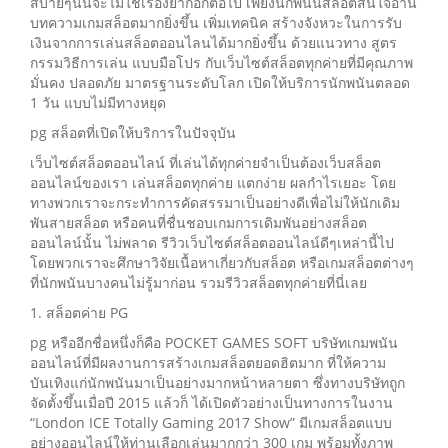
สบายๆนั้นจะไม่ใช่เรื่องยากอีกต่อไป เพียงนักพนันสล็อตสนใจอ่าน
บทความเกมสล็อตมากยิ่งขึ้น เพิ่มเทคนิค สร้างจังหวะในการรับ
เงินจากการเล่นสล็อตออนไลนได้มากยิ่งขึ้น ด้วยแนวทาง สูตร
กรรมวิธีการเล่น แบบมือโปร กับเว็บไซต์สล็อตทุกค่ายที่มีคุณภาพ
มั่นคง ปลอดภัย มาตรฐานระดับโลก เปิดให้บริการนักพนันตลอด
1 วัน แบบไม่มีทางหยุด
pg สล็อตที่เปิดให้บริการในปัจจุบัน
เว็บไซต์สล็อตออนไลน์ ที่เล่นได้ทุกค่ายจำเป็นต้องเว็บสล็อต
ออนไลน์ของเรา เล่นสล็อตทุกค่าย แตกง่าย ผลกำไรเยอะ โดย
ทางพวกเราจะกระทำการคัดสรรมาเป็นอย่างดีเพื่อไม่ให้นักเดิม
พันสายสล็อต หรือคนที่ชื่นชอบเกมการเดิมพันอย่างสล็อต
ออนไลน์นั้น ไม่พลาด รีวิวเว็บไซต์สล็อตออนไลน์ดีๆเหล่านี้ไป
โดยพวกเราจะศึกษาวิจัยเนื้อหาเกี่ยวกับสล็อต หรือเกมสล็อตต่างๆ
ที่นักพนันบางคนไม่รู้มาก่อน รวมรีวิวสล็อตทุกค่ายที่นี่เลย
1. สล็อตค่าย PG
pg หรืออีกชื่อหนึ่งก็คือ POCKET GAMES SOFT บริษัทเกมพนัน
ออนไลน์ที่มีผลงานการสร้างเกมสล็อตยอดฮิตมาก ที่ให้ความ
บันเทิงแก่นักพนันมาเป็นอย่างมากหน้าหลายตา ซึ่งทางบริษัทถูก
จัดตั้งขึ้นเมื่อปี 2015 แล้วก็ ได้เปิดตัวอย่างเป็นทางการในงาน
“London ICE Totally Gaming 2017 Show” มีเกมสล็อตแบบ
อย่างออนไลน์ให้ท่านเลือกเล่นมากกว่า 300 เกม พร้อมทั้งภาพ