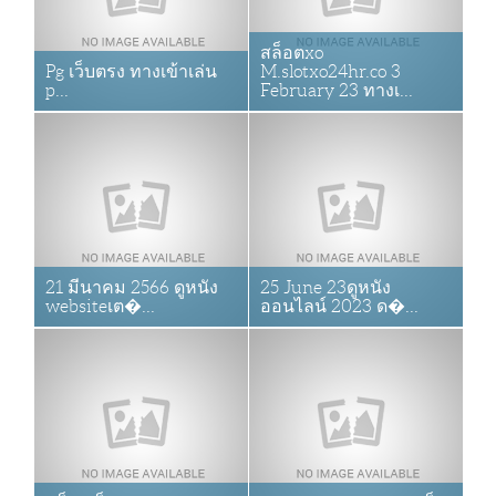
สล็อตxo
Pg เว็บตรง ทางเข้าเล่น
M.slotxo24hr.co 3
p...
February 23 ทางเ...
21 มีนาคม 2566 ดูหนัง
25 June 23ดูหนัง
websiteเต�...
ออนไลน์ 2023 ด�...