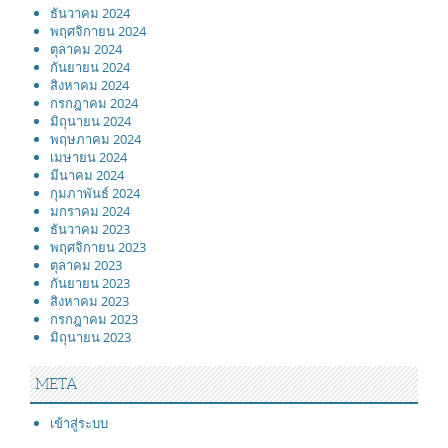
ธันวาคม 2024
พฤศจิกายน 2024
ตุลาคม 2024
กันยายน 2024
สิงหาคม 2024
กรกฎาคม 2024
มิถุนายน 2024
พฤษภาคม 2024
เมษายน 2024
มีนาคม 2024
กุมภาพันธ์ 2024
มกราคม 2024
ธันวาคม 2023
พฤศจิกายน 2023
ตุลาคม 2023
กันยายน 2023
สิงหาคม 2023
กรกฎาคม 2023
มิถุนายน 2023
META
เข้าสู่ระบบ