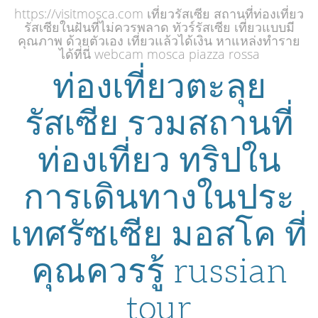
https://visitmosca.com เที่ยวรัสเซีย สถานที่ท่องเที่ยว
รัสเซียในฝันที่ไม่ควรพลาด ทัวร์รัสเซีย เที่ยวแบบมี
คุณภาพ ด้วยตัวเอง เที่ยวแล้วได้เงิน หาแหล่งทำราย
ได้ที่นี่ webcam mosca piazza rossa
ท่องเที่ยวตะลุย
รัสเซีย รวมสถานที่
ท่องเที่ยว ทริปใน
การเดินทางในประ
เทศรัซเซีย มอสโค ที่
คุณควรรู้ russian
tour