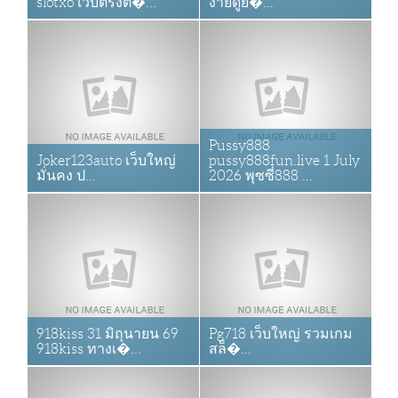
slotxo เว็บตรงต�...
ง่ายดูยั�...
Pussy888
Joker123auto เว็บใหญ่
pussy888fun.live 1 July
มั่นคง ป...
2026 พุซซี่888 ...
918kiss 31 มิถุนายน 69
Pg718 เว็บใหญ่ รวมเกม
918kiss ทางเ�...
สล็�...