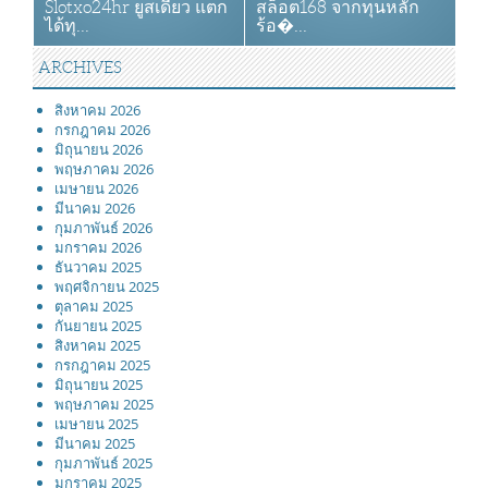
Slotxo24hr ยูสเดียว แตก
สล็อต168 จากทุนหลัก
ได้ทุ...
ร้อ�...
ARCHIVES
สิงหาคม 2026
กรกฎาคม 2026
มิถุนายน 2026
พฤษภาคม 2026
เมษายน 2026
มีนาคม 2026
กุมภาพันธ์ 2026
มกราคม 2026
ธันวาคม 2025
พฤศจิกายน 2025
ตุลาคม 2025
กันยายน 2025
สิงหาคม 2025
กรกฎาคม 2025
มิถุนายน 2025
พฤษภาคม 2025
เมษายน 2025
มีนาคม 2025
กุมภาพันธ์ 2025
มกราคม 2025