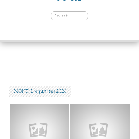
Search
for:
SKIP
TO
CONTENT
MONTH: พฤษภาคม 2026
P
←
Old
n
post