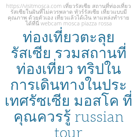
https://visitmosca.com เที่ยวรัสเซีย สถานที่ท่องเที่ยว
รัสเซียในฝันที่ไม่ควรพลาด ทัวร์รัสเซีย เที่ยวแบบมี
คุณภาพ ด้วยตัวเอง เที่ยวแล้วได้เงิน หาแหล่งทำราย
ได้ที่นี่ webcam mosca piazza rossa
ท่องเที่ยวตะลุย
รัสเซีย รวมสถานที่
ท่องเที่ยว ทริปใน
การเดินทางในประ
เทศรัซเซีย มอสโค ที่
คุณควรรู้ russian
tour