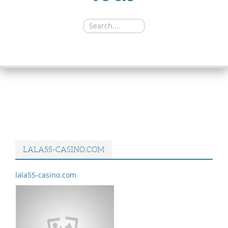
Search
for:
SKIP
TO
CONTENT
LALA55-CASINO.COM
lala55-casino.com