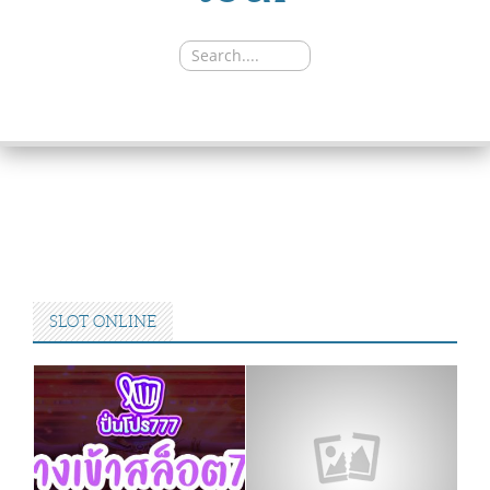
Search
for:
SKIP
TO
CONTENT
SLOT ONLINE