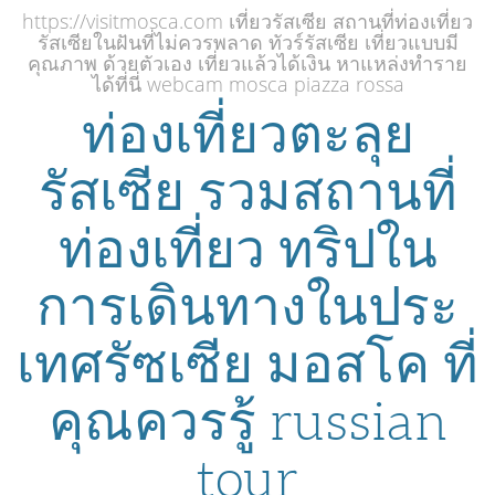
https://visitmosca.com เที่ยวรัสเซีย สถานที่ท่องเที่ยว
รัสเซียในฝันที่ไม่ควรพลาด ทัวร์รัสเซีย เที่ยวแบบมี
คุณภาพ ด้วยตัวเอง เที่ยวแล้วได้เงิน หาแหล่งทำราย
ได้ที่นี่ webcam mosca piazza rossa
ท่องเที่ยวตะลุย
รัสเซีย รวมสถานที่
ท่องเที่ยว ทริปใน
การเดินทางในประ
เทศรัซเซีย มอสโค ที่
คุณควรรู้ russian
tour