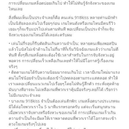
การเปลี่ยนเกมสล็อตบ่อยเกินไป ทำให้ไม่ทันรู้จักจังหวะของเกม
ไหนเลย
สิ่งที่ผมเห็นเป็นประจำเลยก็คือ คนเล่น 918kiss หลายท่านมักทำ
เป็นนิสัยลองเล่นไปเรื่อยๆก่อน เกมไหนดังหรือเกมไหนมีคนรีวิว
เยอะๆก็จะรีบแปรไปเล่นตามทันที พอเปลี่ยนเป็นประจำก็จะจับ
จังหวะของเกมไหนมิได้เลยล่ะครับผม
• เล่นไม่กี่รอบก็รีบตัดสินเกินความจำเป็น: หลายคนเพียงพอสปิน
แล้วโบนัสไม่เข้าด้านในไม่กี่นาทีก็เริ่มวินิจฉัยเกมแล้วว่าเกมไม่ดี
ทันที ทั้งๆที่เกมสล็อตจะต้องใช้เวลาสำหรับในการจับจังหวะอยู่
พอควร การเปลี่ยนเร็วเหลือเกินเลยทำให้ไม่มีโอกาสรู้เรื่องเกม
จริงๆ
• ติดตามเกมได้รับความนิยมมากจนเกินไป: เวลามีเกมใหม่มาแรง
คนไม่ใช่น้อยจำเป็นจะต้องเข้าไปทดลองตามกระแสตลอด ทำให้
เราเผลอเปลี่ยนแนวเกมไปเรื่อยๆโดยไม่ทันรู้สึกตัว กระทั่งสุดท้าย
มันบางทีอาจจะไม่เหลือเกมที่พวกเราคุ้นมือจริงๆเลยก็ได้ เรียกว่า
ไม่มีเกมประจำเลย
• บางเกม 918kiss จำเป็นต้องเล่นสักพัก: เกมสล็อตบางประเภทจะ
มิได้ล่อใจพวกเราใน 5 นาทีแรกหรอกครับ แต่จะเริ่มสนุกสนาน
เมื่อพวกเราจับทางหรือจังหวะของเกมได้ การเปลี่ยนเกมเร็วเกิน
ความจำเป็นก็จะมีผลให้เราพลาดตอนที่พวกเราได้โอกาสจะเข้า
ดวงใจเกมจริงๆไปเลย