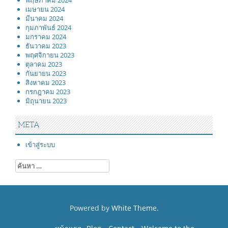
พฤษภาคม 2024
เมษายน 2024
มีนาคม 2024
กุมภาพันธ์ 2024
มกราคม 2024
ธันวาคม 2023
พฤศจิกายน 2023
ตุลาคม 2023
กันยายน 2023
สิงหาคม 2023
กรกฎาคม 2023
มิถุนายน 2023
META
เข้าสู่ระบบ
ค้นหา
สำหรับ:
Powered by
White Theme
.