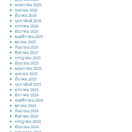
พฤษภาคม 2026
เมษายน 2026
มีนาคม 2026
กุมภาพันธ์ 2026
มกราคม 2026
ธันวาคม 2025
พฤศจิกายน 2025
ตุลาคม 2025
กันยายน 2025
สิงหาคม 2025
กรกฎาคม 2025
มิถุนายน 2025
พฤษภาคม 2025
เมษายน 2025
มีนาคม 2025
กุมภาพันธ์ 2025
มกราคม 2025
ธันวาคม 2024
พฤศจิกายน 2024
ตุลาคม 2024
กันยายน 2024
สิงหาคม 2024
กรกฎาคม 2024
มิถุนายน 2024