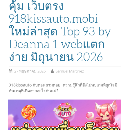
คุ้ม เว็บตรง
918kissauto.mobi
ใหม่ล่าสุด Top 93 by
Deanna 1 webแตก
ง่าย มิถุนายน 2026
27 พฤษภาคม 2026
Samuel Martinez
918kissauto กับตอนถามตอบ! ความรู้สึกที่ยังไม่พบเกมที่ถูกใจมี
ต้นเหตุที่เกิดจากอะไรกันแน่?