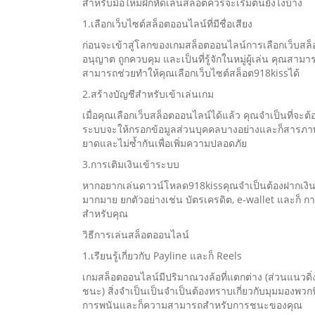
สำหรับมือใหม่ฝึกหัดเล่นสล็อตควรจะเริ่มต้นยังไงบ้าง
1.เลือกเว็บไซต์สล็อตออนไลน์ที่มีชื่อเสียง
ก่อนจะเข้าสู่โลกของเกมสล็อตออนไลน์การเลือกเว็บสล็อต
อนุญาต ถูกควบคุม และเป็นที่รู้จักในหมู่ผู้เล่น คุณสาม
สามารถช่วยทำให้คุณเลือกเว็บไซต์สล็อต918kissได้
2.สร้างบัญชีสำหรับเข้าเล่นเกม
เมื่อคุณเลือกเว็บสล็อตออนไลน์ได้แล้ว คุณจำเป็นที่จะ
ระบบจะให้กรอกข้อมูลส่วนบุคคลบางอย่างและก็สารภาพข
ยาดและไม่ซ้ำกันเพื่อเพิ่มความปลอดภัย
3.การเติมเงินเข้าระบบ
หากอยากเล่นดาวน์โหลด918kissคุณจำเป็นต้องฝากเงินฝา
มากมาย ยกตัวอย่างเช่น บัตรเครดิต, e-wallet และก็ การ
สำหรับคุณ
วิธีการเล่นสล็อตออนไลน์
1.เรียนรู้เกี่ยวกับ Payline และก็ Reels
เกมสล็อตออนไลน์มีปริมาณวงล้อที่แตกต่าง (ส่วนแนวดิ่
ชนะ) สิ่งจำเป็นเป็นจำเป็นต้องทราบเกี่ยวกับมุมมองพวกนี
การพนันและก็ความสามารถสำหรับการชนะของคุณ