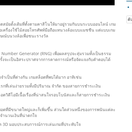
ค้
สำห
สมัยดั้งเดิมที่ตั้งตามคาสิโนให้มาอยู่รวมกันบนระบบออนไลน์ เกม
รือเครื่องใช้ไม้สอยโทรศัพท์มือถือแทนวงล้อแบบแมชชีน แต่แบบเกม
ักษณ์บนวงล้อเพื่อชนะรางวัล
umber Generator (RNG) เพื่อผลสรุปจะสุ่มรวมทั้งเป็นธรรม
ะครั้งจะเป็นอิสระปราศจากการคาดการณ์หรือจัดแจงกับคำตอบได้
เป็นที่ต่างกัน เกมสล็อตที่พบได้มาก อาทิเช่น
มแรกที่เล่นง่ายรวมทั้งมีปริมาณ จำกัด ของสายการชำระเงิน
อตวิดีโอมีเนื้อเรื่องที่น่าสนใจรอบโบนัสและก็สายการชำระเงิน
คพ็อตที่มีขนาดใหญ่และก็เพิ่มขึ้น ส่วนใดส่วนหนึ่งของการพนันแต่ละ
นจำนวนเงินที่น่าตกใจ
็อต 3D มอบประสบการณ์การเล่นเกมที่ประทับใจ