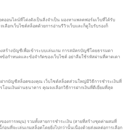
ออนไลน์ที่โด่งดังเป็นสิ่งจำเป็น มองหาแพลตฟอร์มเว็บที่ได้รับ
ารถเลือกเว็บไซต์สล็อตด้วยการอ่านรีวิวเว็บและก็ดูใบรับรองก็
ต้องสร้างบัญชีเพื่อเข้าระบบเล่นเกม การสมัครบัญชีโดยธรรมดา
้อกำหนดและข้อจำกัดของเว็บไซต์ อย่าลืมใช้รหัสผ่านที่คาดเดา
กบัญชีสล็อตของคุณ เว็บไซต์สล็อตส่วนใหญ่มีวิธีการชำระเงินที่
โอนเงินผ่านธนาคาร คุณจงเลือกวิธีการฝากเงินที่ดีเยี่ยมที่สุด
งของการหมุน) รวมทั้งสายการชำระเงิน (สายที่สร้างชุดค่าผสมที่
้ก่อนที่จะเล่นเกมสล็อตโดยยิ่งไปกว่านั้นเนื่องด้วยส่งผลต่อการเลือก