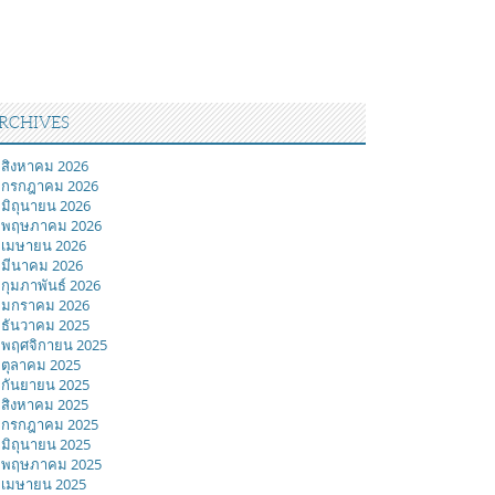
RCHIVES
สิงหาคม 2026
กรกฎาคม 2026
มิถุนายน 2026
พฤษภาคม 2026
เมษายน 2026
มีนาคม 2026
กุมภาพันธ์ 2026
มกราคม 2026
ธันวาคม 2025
พฤศจิกายน 2025
ตุลาคม 2025
กันยายน 2025
สิงหาคม 2025
กรกฎาคม 2025
มิถุนายน 2025
พฤษภาคม 2025
เมษายน 2025