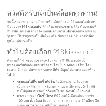
สวัสดีครับนักปั่นสล็อตทุกท่าน!
วันนี้เราจะพามาเจาะลึกทางเข้าเล่นสล็อตคาสิโนออนไลน์ยอด
นิยมอย่าง
918kissauto
ที่กำลังมาแรงแซงทางโค้ง ด้วยระบบที่
ทันสมัย เล่นง่าย จ่ายจริง แถมยังครบครันไปด้วยเกมหลากหลาย
รูปแบบ ไม่ว่าคุณจะเป็นมือใหม่หรือเซียนสล็อต ก็รับรองว่าต้อง
ถูกใจแน่นอนครับ
ทำไมต้องเลือก 918kissauto?
คำถามนี้มีคำตอบง่ายๆ เลยครับ เพราะ 918kissauto เป็น
แพลตฟอร์มที่ออกแบบมาเพื่อตอบโจทย์นักเดิมพันยุคใหม่โดย
เฉพาะ ด้วยจุดเด่นหลายประการที่ทำให้คุณไม่สามารถมองข้าม
ไปได้
ระบบออโต้ที่รวดเร็วทันใจ:
ไม่ต้องรอนาน ไม่ว่าจะ
เป็นการสมัคร ฝาก หรือถอน ทุกอย่างเป็นระบบอัตโนมัติ
ทำให้คุณสามารถเข้าถึงเกมโปรดได้ภายในไม่กี่นาที
เกมหลากหลายไม่ซ้ำใคร:
ที่นี่มีเกมให้เลือกเล่นมากกว่า
100 เกม ทั้งสล็อต ยิงปลา บาคาร่า และเกมคาสิโนอื่นๆ อีก
มากมาย รับรองว่าไม่มีเบื่อแน่นอนครับ