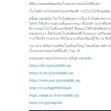
มีทีมงานคอยซัพพอร์ตเว็บตรงฝากถอนไม่มีขั้นต่ำ
เว็บไซต์รวมโบนัสพร้อมเครดิตฟรี รวมโปรโมชั่นสุดคุ้ม 
สล็อต แตกหนัก
ในเว็บไซต์ของเราเป็นเว็บไซต์แห่งการเ
ได้เข้าใช้บริการอย่างเต็มสมรรถนะ ตั้งแต่ก้าวแรกที่นัก
มีการมอบโปรโมชั่นเครดิตฟรี ที่คุณจะได้รับทันทีหลังจาก
ของพวกเรา ก็พร้อมรับโบนัสพิเศษที่เว็บของเราเตรียมพร้
การให้บริการ พวกเราจึงไม่เอาเปรียบเทียบผู้ใช้งาน ที่เล
เกม ค่าย 888jinda888เว็บสล็อตใหญ่ ไทยสล็อต 888 ht
เว็บตรงฝากถอนไม่มีขั้นต่ำ Top 29
ขอขอบพระคุณreference
สล็อต แตกหนัก
https://bit.ly/jinda888-vip
https://cutt.ly/jinda888_vip
https://rebrand.ly/jinda888_vip
https://t.co/KgW9Wn06aK
https://wow.in.th/jinda888_vip
https://is.gd/Vwpf4V