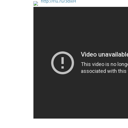
http://rlu.ru/3dxiH