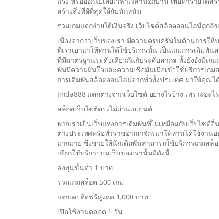
แรง หรือออกไปเสียเวล่ำเวลานอกบ้าน เพื่อหารายได้สร้างร
สร้างสิ่งที่ดีที่สุดให้กับนักพนัน
รวมเกมแตกง่ายได้เงินจริง เว็บไซต์สล็อตออนไลน์ถูกลิขส
เนื่องจากว่าเว็บของเรา มีความครบครันในด้านการให้
ที่เราเอามาให้ท่านได้ใช้บริการนั้น เป็นเกมการเดิมพั
ที่มีมาตรฐานระดับเดียวกันกับระดับสากล ทั้งยังยังมีเก
พันมีความมั่นใจและความเชื่อมั่นเมื่อเข้าใช้บริการเ
การเดิมพันสล็อตออนไลน์จากทั่วทั้งประเทศ มาให้คุณ
Jinda888 แตกต่างจากเว็บไซต์ อย่างไรบ้าง เพราะอะไรถ
สล็อตเว็บไซต์ตรงไม่ผ่านเอเย่นต์
พวกเราเป็นเว็บแห่งการเดิมพันที่ไม่เหมือนกับเว็บไซ
ต่างประเทศหรือทั่วราชอาณาจักรมาให้ท่านได้ใช้งานอย่าง
มากมาย ซึ่งช่วยให้นักเดิมพันสามารถใช้บริการเกมสล
เลือกใช้บริการบนเว็บของเรานั้นมีดังนี้
ลงทุนขั้นต่ำ 1 บาท
รวมเกมสล็อต 500 เกม
แจกเครดิตฟรีสูงสุด 1,000 บาท
เปิดใช้งานตลอด 1 วัน