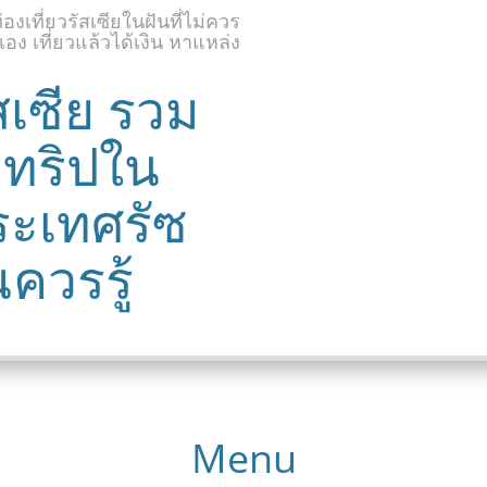
่องเที่ยวรัสเซียในฝันที่ไม่ควร
เอง เที่ยวแล้วได้เงิน หาแหล่ง
ัสเซีย รวม
ว ทริปใน
ะเทศรัซ
ณควรรู้
Menu