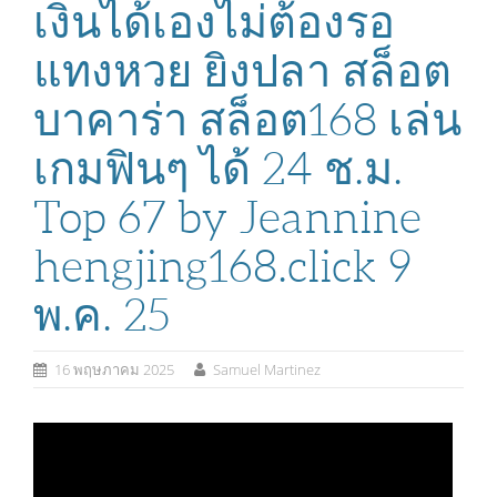
เงินได้เองไม่ต้องรอ
แทงหวย ยิงปลา สล็อต
บาคาร่า สล็อต168 เล่น
เกมฟินๆ ได้ 24 ช.ม.
Top 67 by Jeannine
hengjing168.click 9
พ.ค. 25
16 พฤษภาคม 2025
Samuel Martinez