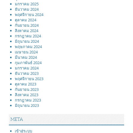
มกราคม 2025
ธันวาคม 2024
พฤศจิกายน 2024
ตุลาคม 2024
กันยายน 2024
สิงหาคม 2024
กรกฎาคม 2024
มิถุนายน 2024
พฤษภาคม 2024
เมษายน 2024
มีนาคม 2024
กุมภาพันธ์ 2024
มกราคม 2024
ธันวาคม 2023
พฤศจิกายน 2023
ตุลาคม 2023
กันยายน 2023
สิงหาคม 2023
กรกฎาคม 2023
มิถุนายน 2023
META
เข้าสู่ระบบ