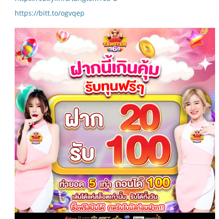
https://bitt.to/ogvqep