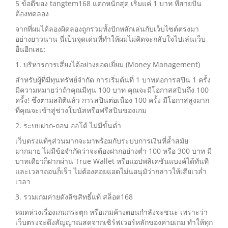
5 ข้อดีของ tangtem168 แตกหนักสุด เริ่มแค่ 1 บาท ที่สายปั่น
ต้องทดลอง
จากที่ผมได้ลองผิดลองถูกรวมทั้งปักหลักเล่นกับเว็บไซต์ตรงมา
อย่างยาวนาน นี่เป็นจุดเด่นที่ทำให้ผมไม่คิดจะกลับใจไปเล่นเว็บ
อื่นอีกเลย:
1. บริหารการเสี่ยงได้อย่างยอดเยี่ยม (Money Management)
สำหรับผู้ที่มีทุนทรัพย์จำกัด การเริ่มต้นที่ 1 บาทต่อการสปิน 1 ครั้ง
มีความหมายว่าถ้าคุณมีทุน 100 บาท คุณจะมีโอกาสสปินถึง 100
ครั้ง! ซึ่งตามสถิติแล้ว การสปินต่อเนื่อง 100 ครั้ง มีโอกาสสูงมาก
ที่คุณจะเข้าสู่ช่วงโบนัสหรือฟรีสปินของเกม
2. ระบบฝาก-ถอน ออโต้ ไม่มีขั้นต่ำ
เว็บตรงแท้ๆส่วนมากจะมาพร้อมกับระบบการเงินที่ล้ำสมัย
มากมาย ไม่มีข้อจำกัดว่าจะต้องฝากอย่างต่ำ 100 หรือ 300 บาท มี
บาทเดียวก็ฝากผ่าน True Wallet หรือแอปพลิเคชันแบงค์ได้ทันที
และเวลาถอนก็เร็ว ไม่ต้องคอยแอดไม่นอนุมัว่ากล่าวให้เสียเวล่ำ
เวลา
3. รวมเกมค่ายดังลิขสิทธิ์แท้ สล็อต168
หมดห่วงเรื่องเกมกระตุก หรือเกมค้างตอนกำลังจะชนะ เพราะว่า
เว็บตรงจะดึงสัญญาณสดจากเซิร์ฟเวอร์หลักของค่ายเกม ทำให้ทุก