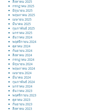
สิงหาคม 2025
กรกฎาคม 2025
มิถุนายน 2025
พฤษภาคม 2025
เมษายน 2025
มีนาคม 2025
กุมภาพันธ์ 2025
มกราคม 2025
ธันวาคม 2024
พฤศจิกายน 2024
ตุลาคม 2024
กันยายน 2024
สิงหาคม 2024
กรกฎาคม 2024
มิถุนายน 2024
พฤษภาคม 2024
เมษายน 2024
มีนาคม 2024
กุมภาพันธ์ 2024
มกราคม 2024
ธันวาคม 2023
พฤศจิกายน 2023
ตุลาคม 2023
กันยายน 2023
สิงหาคม 2023