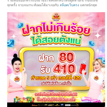
รายเดือนออกทีไรแบ่งมาลุ้นโชคแต่กลับโดนดูดหายเข้าก้อนเมฆ
ทุกครั้ง จวบจนกระทั่งผมได้มาเจอกับ
สล็อตเว็บตรง
แตกหนักสุด