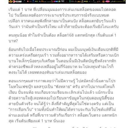
เริ่มแค่ 1 บาท ที่เปลี่ยนมุมมองการเล่นเกมสล็อตของผมไปตลอด
ไป วันนี้ผมเลยต้องการจะมาแชร์ประสบการณ์จริงแบบหมด
เปลือก จากคนเคยพังที่กลายมาเป็นคนปัง สล็อตแตกยับๆวันแล้ว
วันเล่า ว่ามันทำเป็นจริงไหม แล้วก็สายปั่นจะต้องเริ่มยังไงนะครับ
คนทุนน้อย ทำไมจำเป็นต้อง สล็อต168 แตกหนักสุด เริ่มต้นแค่ 1
บาท?
ย้อนกลับไปเมื่อโดยประมาณปีก่อน ผมเป็นมนุษย์เงินเดือนปกติที่มี
ความเคร่งเครียดรุมเร้า รวมทั้งอยากหารายได้เสริมหรือความเบิก
บานใจเล็กๆน้อยๆแก้เครียด ในตอนนั้นมีเงินติดบัญชีหลังจากหัก
ค่าครองชีพแล้วหลงเหลืออยู่ไม่กี่ร้อยบาท จะไปลงทุนทำอะไรก็
คงจะไม่ได้ เลยทดลองหันมาเล่นเกมสล็อตมอง
ตอนแรกๆผมสารภาพเลยว่าไม่มีความรู้ ไปสมัครมั่วนิ่มตามโปร
โมทในเฟซบุ๊ก ผลสรุปเป็น “พังทลาย” ครับ ฝากไปมากแค่ไหนก็
เงียบ ปั่นจนท้อ จนเกือบจวนเจียนจะเลิกเล่นไปแล้ว แม้กระนั้น
ด้วยความใจสู้เลยทดลองไปเรียนหาข้อมูลในกลุ่มคอมมูนิตี้ของ
สายปั่นตัวจริง จนได้รู้ว่า สิ่งที่สำคัญที่สุดไม่ใช่ดวงครับ แต่เป็น
“การเลือกเว็บ” รวมทั้งนั่นทำให้ผมได้ทราบจะกับเว็บไซต์แท้ที่ไม่
ผ่านเอเย่นต์ หรือที่เขารวมตัวกันเรียกว่า สล็อตเว็บตรง แตกหนัก
สุด เริ่มต้นเพียงแค่ 1 บาท นั่นเอง