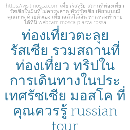
https://visitmosca.com เที่ยวรัสเซีย สถานที่ท่องเที่ยว
รัสเซียในฝันที่ไม่ควรพลาด ทัวร์รัสเซีย เที่ยวแบบมี
คุณภาพ ด้วยตัวเอง เที่ยวแล้วได้เงิน หาแหล่งทำราย
ได้ที่นี่ webcam mosca piazza rossa
ท่องเที่ยวตะลุย
รัสเซีย รวมสถานที่
ท่องเที่ยว ทริปใน
การเดินทางในประ
เทศรัซเซีย มอสโค ที่
คุณควรรู้ russian
tour