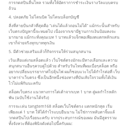
การกดสปินลื่นไหล รวมทั้งให้อัตราการชำระเงินรางวัลแบบครบ
ถ้วน
4. ปลอดภัย ไม่โดนบิด ไม่โดนบล็อกบัญชี
สิ่งที่สายปั่นกลัวที่สุดคือ “เล่นได้แล้วถอนไม่ได้” แม้กระนั้นสำหรับ
เว็บตรงปัญหานี้จะหมดไป เนื่องจากเขามีฐานการเงินป้อมคงจะ
มากมาย แม้กระทั่งคุณเบท 1 บาทแล้วแจ็กพอเพียงตแตกหลักแสน
เขาก็จ่ายจริงทุกบาททุกเงิน
5. มีตัวช่วยเสริมแล้วก็กิจกรรมให้ร่วมสนุกสนาน
เว้นเสียแต่เกมสล็อตแล้ว เว็บไซต์ตรงมักจะมีทางเลือกและความ
สนุกสนานอื่นๆควบคู่ไปด้วย สำหรับวันไหนที่ผมเบื่อๆสล็อต หรือ
อยากเปลี่ยนบรรยากาศไปลุ้นไพ่ ผมก็ชอบแวะไปได้กำไรต่อที่ เว็บ
บาคาร่าเว็บตรง ซึ่งเป็นอีกหนึ่งช่องทางที่บันเทิงใจรวมทั้งได้เงิน
ไวไม่แพ้กันนะครับ
สล็อตเว็บตรง แนวทางการไต่เต้าจากเบท 1 บาท สู่ผลกำไรหลัก
พัน (ฉบับใช้งานได้จริง)
การจะเล่น tangtem168 สล็อตเว็บไซต์ตรง แตกหนักสุด เริ่ม
เพียงแค่ 1 บาท ให้ได้กำไรแบบยืนนาน ไม่ใช่การหลับตาจิ้มแล้
วกดสปินไปเรื่อยนะครับ จากประสบการณ์ของผม มันมีสูตรรวม
ทั้งจังหวะที่ต้องพินิจดังต่อไปนี้ครับผม: