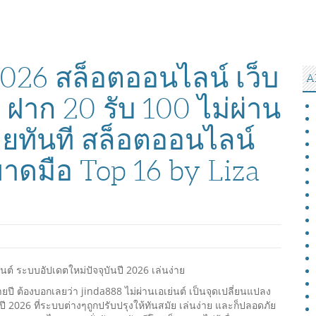
2026 สล็อตออนไลน์ เว็บ
A
 ฝาก 20 รับ 100 ไม่ผ่าน
่ายทันที สล็อตออนไลน์
ไม่ขาดมือ Top 16 by Liza
นต์ ระบบอัปเดตใหม่ปัจจุบันปี 2026 เล่นง่าย
ี ต้องบอกเลยว่า jinda888 ไม่ผ่านเอเย่นต์ เป็นจุดเปลี่ยนแปลง
026 ที่ระบบต่างๆถูกปรับปรุงให้ทันสมัย เล่นง่าย และก็ปลอดภัย