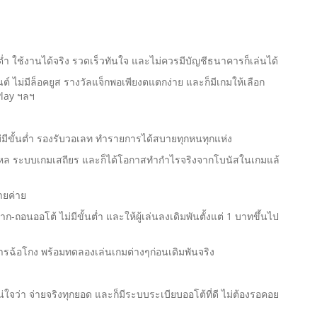
่ำ ใช้งานได้จริง รวดเร็วทันใจ และไม่ควรมีบัญชีธนาคารก็เล่นได้
่นต์ ไม่มีล็อคยูส รางวัลแจ็กพอเพียงตแตกง่าย และก็มีเกมให้เลือก
Play ฯลฯ
ไม่มีขั้นต่ำ รองรับวอเลท ทำรายการได้สบายทุกหนทุกแห่ง
่นไหล ระบบเกมเสถียร และก็ได้โอกาสทำกำไรจริงจากโบนัสในเกมแล้
ายค่าย
ถอนออโต้ ไม่มีขั้นต่ำ และให้ผู้เล่นลงเดิมพันตั้งแต่ 1 บาทขึ้นไป
การฉ้อโกง พร้อมทดลองเล่นเกมต่างๆก่อนเดิมพันจริง
่ใจว่า จ่ายจริงทุกยอด และก็มีระบบระเบียบออโต้ที่ดี ไม่ต้องรอคอย