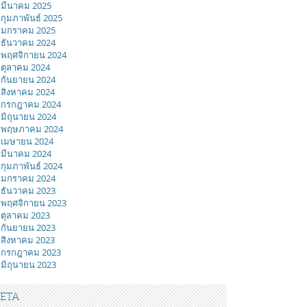
มีนาคม 2025
กุมภาพันธ์ 2025
มกราคม 2025
ธันวาคม 2024
พฤศจิกายน 2024
ตุลาคม 2024
กันยายน 2024
สิงหาคม 2024
กรกฎาคม 2024
มิถุนายน 2024
พฤษภาคม 2024
เมษายน 2024
มีนาคม 2024
กุมภาพันธ์ 2024
มกราคม 2024
ธันวาคม 2023
พฤศจิกายน 2023
ตุลาคม 2023
กันยายน 2023
สิงหาคม 2023
กรกฎาคม 2023
มิถุนายน 2023
ETA