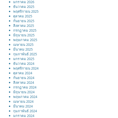
มกราคม 2026
ธันวาคม 2025
พฤศจิกายน 2025
ตุลาคม 2025
กันยายน 2025
สิงหาคม 2025
กรกฎาคม 2025
มิถุนายน 2025
พฤษภาคม 2025
เมษายน 2025
มีนาคม 2025
กุมภาพันธ์ 2025
มกราคม 2025
ธันวาคม 2024
พฤศจิกายน 2024
ตุลาคม 2024
กันยายน 2024
สิงหาคม 2024
กรกฎาคม 2024
มิถุนายน 2024
พฤษภาคม 2024
เมษายน 2024
มีนาคม 2024
กุมภาพันธ์ 2024
มกราคม 2024