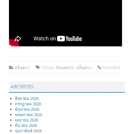
สล็อต66
PGSlot
,
ปั่นแตก66
,
สล็อต66
Permalink
ARCHIVES
สิงหาคม 2026
กรกฎาคม 2026
มิถุนายน 2026
พฤษภาคม 2026
เมษายน 2026
มีนาคม 2026
กุมภาพันธ์ 2026