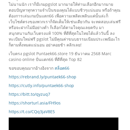
ไม่นานนัก เราก็มีเกมpgslot มากมายให้ท่านเลือกอีกมากมาย
ตอบปัญหาทุกความจำเป็นของคุณได้แบบชิวๆแน่นอน หรือถ้าคุณ
ต้องการเล่นเกมปั่นแตก66 เพื่อความเพลิดเพลินแค่นั้นล่ะก็
เว็บไซต์ตรงของพวกเราก็จัดเต็มให้เช่นเดียวกัน จะทดสอบเล่นฟรี
หรือจะฝากไม่มีอย่างต่ำ ก็เลือกได้ตามใจคุณเลยครับ มา
สนุกสนานกับเว็บตรงแท้ 100% ที่ดีที่สุดในไทยได้แล้ววันนี้ ลง
ทะเบียนใหม่ฟรี pgslot ไม่มีคุณค่าขนบธรรมเนียมประเพณีอะไร
ก็ตามทั้งหมดแน่นอน อย่าคอยช้า คลิกเลย!
เว็บตรง pgslot Puntaek66.store 19 ธันวาคม 2568 Marc
casino online ปั่นแตก66 ที่ดีที่สุด Top 82
ขอขอบคุณมากอ้างอิงจาก
สล็อต66
https://rebrand.ly/puntaek66-shop
https://cutly.info/puntaek66-shop
https://bitt.to/qyzuq7
https://shorturl.asia/FH9os
https://t.co/CQq3jaV8E5