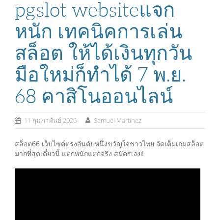
pgslot websiteแจก
หนัก เทคนิคการเล่น
สล็อต ให้ได้เงินทุกวัน
มือใหม่ก็ทำได้ 7 พ.ย.
68 คาสิโนออนไลน์
11 กุมภาพันธ์ 2026
Samuel Martinez
สล็อต66 เว็บไซต์ตรงอันดับหนึ่งขวัญใจชาวไทย จัดเต็มเกมสล็อต
มากที่สุดเดี๋ยวนี้ แตกหนักแตกจริง สมัครเลย!