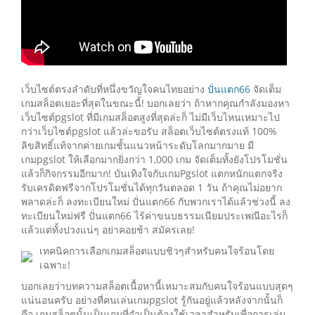
เว็บไซต์ตรงลำดับที่หนึ่งขวัญใจคนไทยอย่าง
ปั่นแตก66
จัดเต็ม
เกมสล็อตเยอะที่สุดในขณะนี้! บอกเลยว่า ถ้าหากคุณกำลังมองหา
เว็บไซต์pgslot ที่มีเกมสล็อตสูงที่สุดล่ะก็ ไม่มีเว็บไหนเหมาะไป
กว่าเว็บไซต์pgslot แล้วล่ะขอรับ สล็อตเว็บไซต์ตรงแท้ 100%
ลิขสิทธิ์แท้จากค่ายเกมชั้นแนวหน้าระดับโลกมากมาย มี
เกมpgslot ให้เลือกมากยิ่งกว่า 1,000 เกม จัดเต็มทั้งยังโปรโมชั่น
แล้วก็กิจกรรมอีกมาก! บันเทิงใจกับเกมPgslot แตกหนักแตกจริง
รับเครดิตฟรีจากโปรโมชั่นได้ทุกวันตลอด 1 วัน ถ้าคุณไม่อยาก
พลาดล่ะก็ ลงทะเบียนใหม่ ปั่นแตก66 กับพวกเราได้แล้วช่วงนี้ ลง
ทะเบียนใหม่ฟรี ปั่นแตก66 ไร้ค่าขนบธรรมเนียมประเพณีอะไรก็
แล้วแต่ทั้งปวงแน่ๆ อย่าคอยช้า สมัครเลย!
เทคนิคการเลือกเกมสล็อตแบบชิวๆสำหรับคนใจร้อนโดย
เฉพาะ!
บอกเลยว่าบทความสล็อตเนื้อหานี้เหมาะสมกับคนใจร้อนแบบสุดๆ
แน่นอนครับ อย่างที่คนเล่นเกมpgslot รู้กันอยู่แล้วหลังจากนั้นก็
คือ เกมสล็อตนั้นเป็นเกมที่จำเป็นต้องใช้เวลาสำหรับเพื่อการเล่น