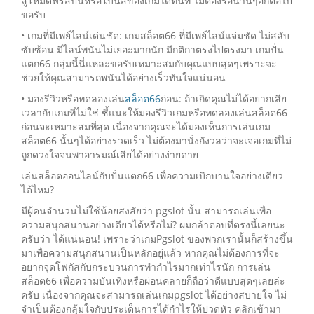
สู่โหมดฟรีสปินหรือโบนัสของเกมได้ทันที ไม่ต้องรอนานๆอีกต่อไป
ขอรับ
• เกมที่มีเพย์ไลน์เด่นชัด: เกมสล็อต66 ที่มีเพย์ไลน์แจ่มชัด ไม่สลับ
ซับซ้อน มีไลน์พนันไม่เยอะมากนัก มีกติกาตรงไปตรงมา เกมปั่น
แตก66 กลุ่มนี้นี่แหละขอรับเหมาะสมกับคุณแบบสุดๆเพราะจะ
ช่วยให้คุณสามารถพนันได้อย่างเร็วทันใจแน่นอน
• มองรีวิวหรือทดลองเล่น
สล็อต66
ก่อน: ถ้าเกิดคุณไม่ได้อยากเสีย
เวลากับเกมที่ไม่ใช่ ชี้แนะให้มองรีวิวเกมหรือทดลองเล่นสล็อต66
ก่อนจะเหมาะสมที่สุด เนื่องจากคุณจะได้มองเห็นการเล่นเกม
สล็อต66 นั้นๆได้อย่างรวดเร็ว ไม่ต้องมานั่งกังวลว่าจะเจอเกมที่ไม่
ถูกดวงใจจนพาอารมณ์เสียได้อย่างง่ายดาย
เล่นสล็อตออนไลน์กับปั่นแตก66 เพื่อความเบิกบานใจอย่างเดียว
ได้ไหม?
มีผู้คนจำนวนไม่ใช้น้อยสงสัยว่า pgslot นั้น สามารถเล่นเพื่อ
ความสนุกสนานอย่างเดียวได้หรือไม่? ผมกล้าตอบที่ตรงนี้เลยนะ
ครับว่า ได้แน่นอน! เพราะว่าเกมPgslot ของพวกเรานั้นก็สร้างขึ้น
มาเพื่อความสนุกสนานเป็นหลักอยู่แล้ว หากคุณไม่ต้องการที่จะ
อยากจุดโฟกัสกับกระบวนการทำกำไรมากเท่าไรนัก การเล่น
สล็อต66 เพื่อความบันเทิงหรือผ่อนคลายก็ถือว่าดีแบบสุดๆเลยล่ะ
ครับ เนื่องจากคุณจะสามารถเล่นเกมpgslot ได้อย่างสบายใจ ไม่
จำเป็นต้องกลุ้มใจกับประเด็นการได้กำไรให้ปวดหัว คลิกเข้ามา