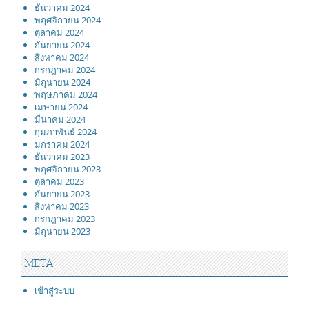
ธันวาคม 2024
พฤศจิกายน 2024
ตุลาคม 2024
กันยายน 2024
สิงหาคม 2024
กรกฎาคม 2024
มิถุนายน 2024
พฤษภาคม 2024
เมษายน 2024
มีนาคม 2024
กุมภาพันธ์ 2024
มกราคม 2024
ธันวาคม 2023
พฤศจิกายน 2023
ตุลาคม 2023
กันยายน 2023
สิงหาคม 2023
กรกฎาคม 2023
มิถุนายน 2023
META
เข้าสู่ระบบ