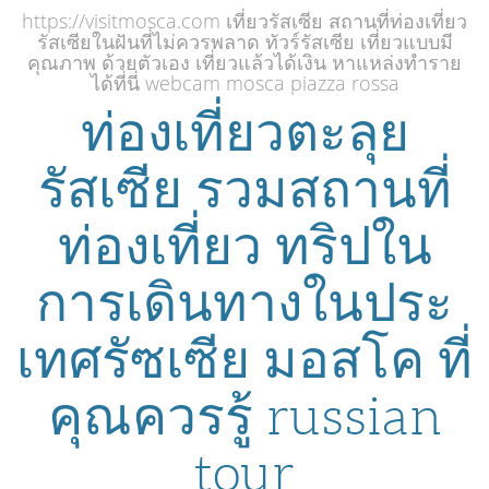
https://visitmosca.com เที่ยวรัสเซีย สถานที่ท่องเที่ยว
รัสเซียในฝันที่ไม่ควรพลาด ทัวร์รัสเซีย เที่ยวแบบมี
คุณภาพ ด้วยตัวเอง เที่ยวแล้วได้เงิน หาแหล่งทำราย
ได้ที่นี่ webcam mosca piazza rossa
ท่องเที่ยวตะลุย
รัสเซีย รวมสถานที่
ท่องเที่ยว ทริปใน
การเดินทางในประ
เทศรัซเซีย มอสโค ที่
คุณควรรู้ russian
tour