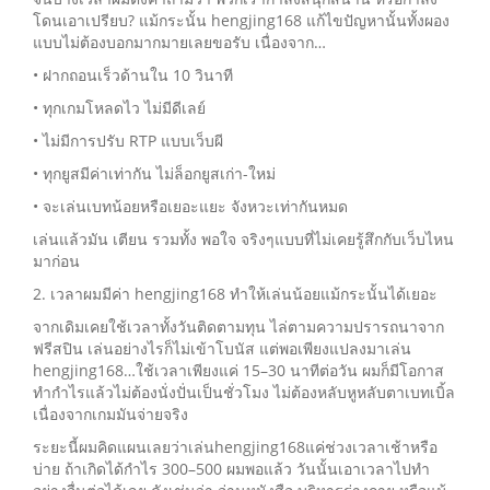
โดนเอาเปรียบ? แม้กระนั้น hengjing168 แก้ไขปัญหานั้นทั้งผอง
แบบไม่ต้องบอกมากมายเลยขอรับ เนื่องจาก…
• ฝากถอนเร็วด้านใน 10 วินาที
• ทุกเกมโหลดไว ไม่มีดีเลย์
• ไม่มีการปรับ RTP แบบเว็บผี
• ทุกยูสมีค่าเท่ากัน ไม่ล็อกยูสเก่า-ใหม่
• จะเล่นเบทน้อยหรือเยอะแยะ จังหวะเท่ากันหมด
เล่นแล้วมัน เตียน รวมทั้ง พอใจ จริงๆแบบที่ไม่เคยรู้สึกกับเว็บไหน
มาก่อน
2. เวลาผมมีค่า hengjing168 ทำให้เล่นน้อยแม้กระนั้นได้เยอะ
จากเดิมเคยใช้เวลาทั้งวันติดตามทุน ไล่ตามความปรารถนาจาก
ฟรีสปิน เล่นอย่างไรก็ไม่เข้าโบนัส แต่พอเพียงแปลงมาเล่น
hengjing168…ใช้เวลาเพียงแค่ 15–30 นาทีต่อวัน ผมก็มีโอกาส
ทำกำไรแล้วไม่ต้องนั่งปั่นเป็นชั่วโมง ไม่ต้องหลับหูหลับตาเบทเบิ้ล
เนื่องจากเกมมันจ่ายจริง
ระยะนี้ผมคิดแผนเลยว่าเล่นhengjing168แค่ช่วงเวลาเช้าหรือ
บ่าย ถ้าเกิดได้กำไร 300–500 ผมพอแล้ว วันนั้นเอาเวลาไปทำ