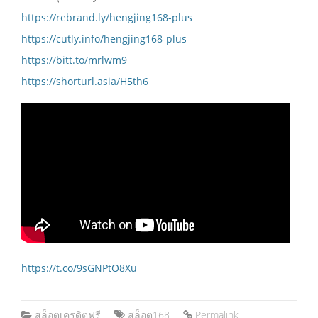
https://rebrand.ly/hengjing168-plus
https://cutly.info/hengjing168-plus
https://bitt.to/mrlwm9
https://shorturl.asia/H5th6
https://t.co/9sGNPtO8Xu
สล็อตเครดิตฟรี
สล็อต168
Permalink