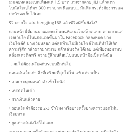
ผมเคยทดลองเบทเพียงแค่ 1.5 บาท เกมจากค่าย JILI แล้วแตก
โบนัสใหญ่ได้มา 300 กว่าบาท คือแบบ… มันฟินกระทั่งต้องการแค
ปหน้าจอเก็บไว้เลย
รีวิวจากใจ เล่น hengjing168 แล้วชีวิตดีขึ้นยังไง?
ก่อนหน้านี้ที่ผ่านมาผมเคยเป็นคนที่เล่นเว็บสล็อตแบบ ตามกระแส
เจอเว็บไซต์ไหนยิงแอดขึ้นมาใน Facebook ก็ลองหมด บาง
เว็บไซต์ดี บางเว็บหลอก แต่สุดท้ายไม่มีเว็บไซต์ไหนที่ทำให้เกิด
ความรู้สึก กล้าฝากมากมาย กล้าเล่นจริง ได้เลย แต่เพียงพอมาพบ
สล็อตเครดิตฟรี ความรู้สึกเปลี่ยนไปแบบหน้ามือเป็นหลังมือ
1. ผมไม่ต้องเครียดกับระบบอีกต่อไป
ตอนเล่นเว็บเก่า สิ่งที่เครียดที่สุดไม่ใช่ แพ้ แต่ว่าเป็น…
• เกมกระตุกตอนกำลังเข้าโบนัส
• เครดิตไม่เข้า
• ฝากเงินแล้วหาย
• ถอนเงินจำต้องรอ 2-3 ชั่วโมง หรือบางครั้งบางคราวแอดไม่น
เงียบหาย
• ยูสเก่าเล่นยังไงก็ไม่แตก
จนบางเวลาผมตั้งคำถามว่า พวกเรากำลังสนุกสนาน หรือกำลัง