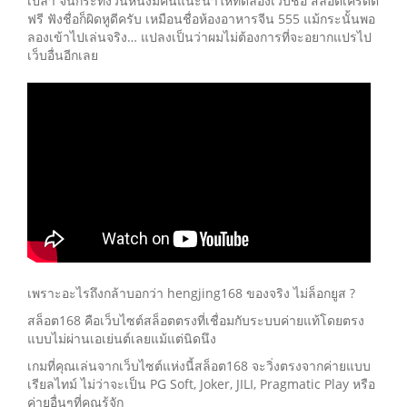
เปล่า จนกระทั่งวันหนึ่งมีคนแนะนำให้ทดลองเว็บชื่อ สล็อตเครดิต
ฟรี ฟังชื่อก็ผิดหูดีครับ เหมือนชื่อห้องอาหารจีน 555 แม้กระนั้นพอ
ลองเข้าไปเล่นจริง… แปลงเป็นว่าผมไม่ต้องการที่จะอยากแปรไป
เว็บอื่นอีกเลย
เพราะอะไรถึงกล้าบอกว่า hengjing168 ของจริง ไม่ล็อกยูส ?
สล็อต168 คือเว็บไซต์สล็อตตรงที่เชื่อมกับระบบค่ายแท้โดยตรง
แบบไม่ผ่านเอเย่นต์เลยแม้แต่นิดนึง
เกมที่คุณเล่นจากเว็บไซต์แห่งนี้สล็อต168 จะวิ่งตรงจากค่ายแบบ
เรียลไทม์ ไม่ว่าจะเป็น PG Soft, Joker, JILI, Pragmatic Play หรือ
ค่ายอื่นๆที่คุณรู้จัก