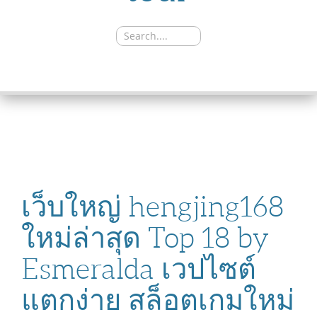
Search
for:
SKIP
TO
CONTENT
เว็บใหญ่ hengjing168
ใหม่ล่าสุด Top 18 by
Esmeralda เวปไซต์
แตกง่าย สล็อตเกมใหม่