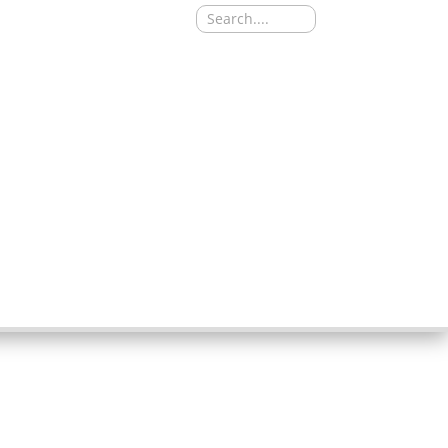
Search
for: