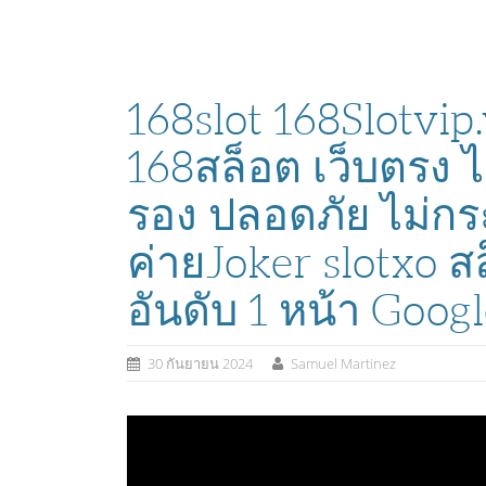
SKIP
TO
CONTENT
168slot 168Slotvip
168สล็อต เว็บตรง ไม
รอง ปลอดภัย ไม่กระ
ค่ายJoker slotxo ส
อันดับ 1 หน้า Goog
30 กันยายน 2024
Samuel Martinez