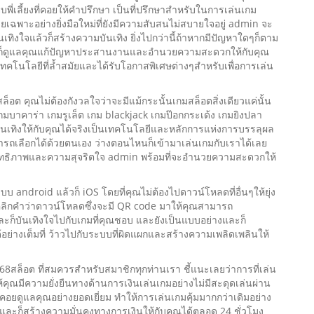
พี่เลี้ยงที่คอยให้คำปรึกษา เป็นที่ปรึกษาสำหรับในการเล่นเกม
ยเฉพาะอย่างยิ่งมือใหม่ที่ยังมีความสับสนไม่สบายใจอยู่ admin จะ
เทิงใจแล้วก็สร้างความบันเทิง ยิ่งไปกว่านี้ถ้าหากมีปัญหาใดๆก็ตาม
 แล้วก็ดูแลคุณแก้ปัญหาประสานงานและอำนวยความสะดวกให้กับคุณ
คโนโลยีที่ล้ำสมัยและได้รับโอกาสพิเศษต่างๆสำหรับเพื่อการเล่น
็อต คุณไม่ต้องกังวลใจว่าจะมีแม้กระนั้นเกมสล็อตสิ่งเดียวแค่นั้น
มบาคาร่า เกมรูเล็ต เกม blackjack เกมป๊อกกระเด้ง เกมยิงปลา
บันเทิงให้กับคุณได้จริงเป็นเทคโนโลยีและหลักการแห่งการบรรลุผล
ารถเลือกได้ด้วยตนเอง ว่างตอนไหนก็เข้ามาเล่นเกมกับเราได้เลย
ประสิทธิภาพและความสุจริตใจ admin พร้อมที่จะอำนวยความสะดวกให้
บ android แล้วก็ iOS โดยที่คุณไม่ต้องไปดาวน์โหลดที่อื่นๆให้ยุ่ง
็คลิกคำว่าดาวน์โหลดซึ่งจะมี QR code มาให้คุณสามารถ
และก็บันเทิงใจไปกับเกมที่คุณชอบ และยังเป็นแบบอย่างและก็
ได้อย่างเต็มที่ ว้าวไปกับระบบที่ผิดแผกและสร้างความเพลิดเพลินให้
ม 168สล็อต ที่สมควรสำหรับสมาชิกทุกท่านเรา ชี้แนะเลยว่าการที่เล่น
ให้คุณมีความยั่งยืนทางด้านการเงินเล่นเกมอย่างไม่มีสะดุดเล่นผ่าน
ี่คอยดูแลคุณอย่างยอดเยี่ยม ทำให้การเล่นเกมคุ้มมากกว่าเดิมอย่าง
ยและก็สร้างความมั่นคงทางการเงินให้กับคุณได้ตลอด 24 ชั่วโมง