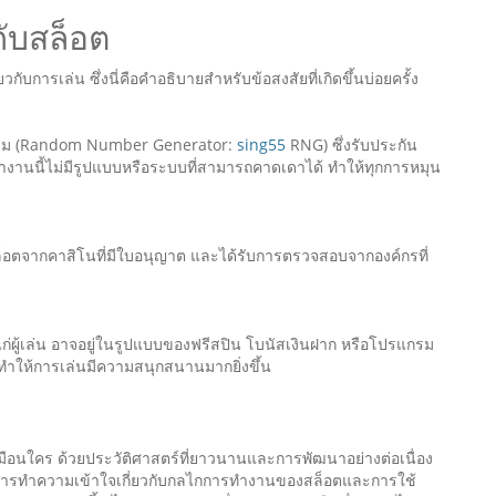
กับสล็อต
ับการเล่น ซึ่งนี่คือคำอธิบายสำหรับข้อสงสัยที่เกิดขึ้นบ่อยครั้ง
ขสุ่ม (Random Number Generator:
sing55
RNG) ซึ่งรับประกัน
ำงานนี้ไม่มีรูปแบบหรือระบบที่สามารถคาดเดาได้ ทำให้ทุกการหมุน
็อตจากคาสิโนที่มีใบอนุญาต และได้รับการตรวจสอบจากองค์กรที่
ก่ผู้เล่น อาจอยู่ในรูปแบบของฟรีสปิน โบนัสเงินฝาก หรือโปรแกรม
ำให้การเล่นมีความสนุกสนานมากยิ่งขึ้น
เหมือนใคร ด้วยประวัติศาสตร์ที่ยาวนานและการพัฒนาอย่างต่อเนื่อง
ล การทำความเข้าใจเกี่ยวกับกลไกการทำงานของสล็อตและการใช้