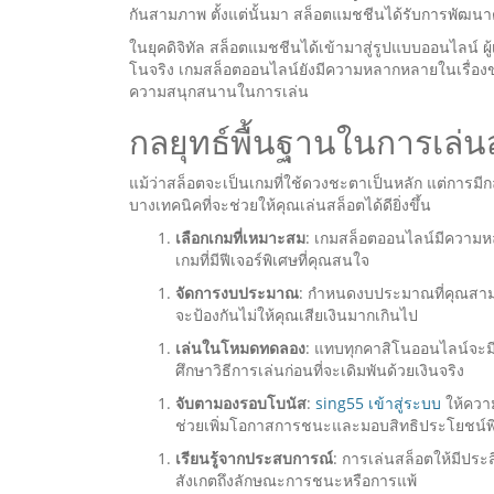
กันสามภาพ ตั้งแต่นั้นมา สล็อตแมชชีนได้รับการพัฒนาต
ในยุคดิจิทัล สล็อตแมชชีนได้เข้ามาสู่รูปแบบออนไลน์ ผู้
โนจริง เกมสล็อตออนไลน์ยังมีความหลากหลายในเรื่องของ
ความสนุกสนานในการเล่น
กลยุทธ์พื้นฐานในการเล่น
แม้ว่าสล็อตจะเป็นเกมที่ใช้ดวงชะตาเป็นหลัก แต่การมี
บางเทคนิคที่จะช่วยให้คุณเล่นสล็อตได้ดียิ่งขึ้น
เลือกเกมที่เหมาะสม
: เกมสล็อตออนไลน์มีความหลา
เกมที่มีฟีเจอร์พิเศษที่คุณสนใจ
จัดการงบประมาณ
: กำหนดงบประมาณที่คุณสามาร
จะป้องกันไม่ให้คุณเสียเงินมากเกินไป
เล่นในโหมดทดลอง
: แทบทุกคาสิโนออนไลน์จะมี
ศึกษาวิธีการเล่นก่อนที่จะเดิมพันด้วยเงินจริง
จับตามองรอบโบนัส
:
sing55 เข้าสู่ระบบ
ให้ควา
ช่วยเพิ่มโอกาสการชนะและมอบสิทธิประโยชน์พิ
เรียนรู้จากประสบการณ์
: การเล่นสล็อตให้มีประ
สังเกตถึงลักษณะการชนะหรือการแพ้