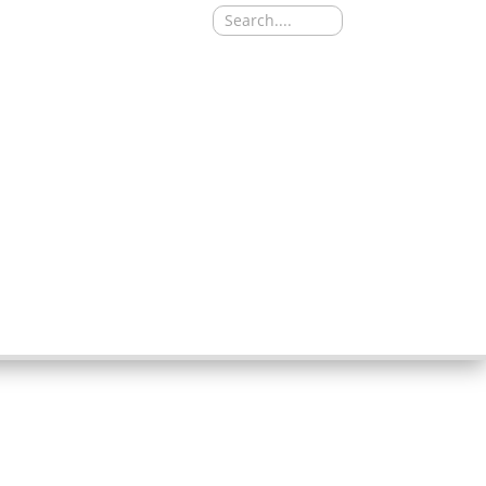
Search
for: