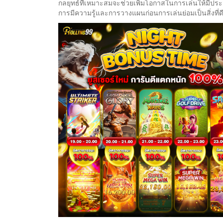
กลยุทธ์ที่เหมาะสมจะช่วยเพิ่มโอกาสในการเล่นให้มีประส
การมีความรู้และการวางแผนก่อนการเล่นย่อมเป็นสิ่งที่ดีท