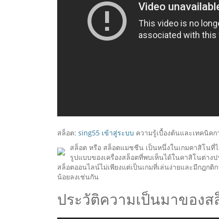
สล็อต:
sing55 เข้าสู่ระบบ
ความรู้เบื้องต้นและเทคนิคก
สล็อต หรือ สล็อตแมชชีน เป็นหนึ่งในเกมคาสิโนท
รูปแบบของเครื่องสล็อตที่พบเห็นได้ในคาสิโนต่างป
สล็อตออนไลน์ไม่เพียงแต่เป็นเกมที่เล่นง่ายและมีกฎกติกา
น้อยลงเช่นกัน
ประวัติความเป็นมาของสล