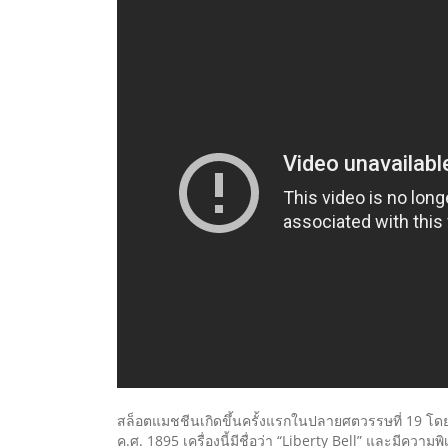
สล็อตแมชชีนเกิดขึ้นครั้งแรกในปลายศตวรรษที่ 19 โดยชา
ค.ศ. 1895 เครื่องนี้มีชื่อว่า “Liberty Bell” และมีความ