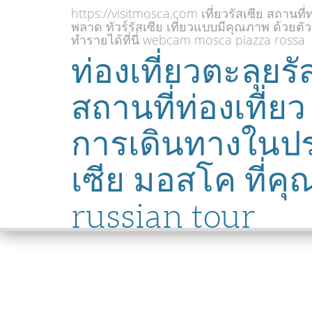
https://visitmosca.com เที่ยวรัสเซีย สถานที่ท
พลาด ทัวร์รัสเซีย เที่ยวแบบมีคุณภาพ ด้วยตัว
ทำรายได้ที่นี่ webcam mosca piazza rossa
ท่องเที่ยวตะลุยร
สถานที่ท่องเที่ย
การเดินทางในปร
เซีย มอสโค ที่คุ
russian tour