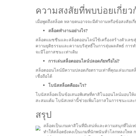
ความสงสัยที่พบบ่อยเกี่ยว
เมื่อพูดถึงสล็อต หลายคนอาจจะมีคำถามหรือข้อสงสัยเกี่ยวก
สล็อตทำงานอย่างไร?
สล็อตแมชชีนและสล็อตออนไลน์ใช้เครื่องสร้างตัวเล
ความยุติธรรมและความบริสุทธิ์ในการสุ่มผลลัพธ์ การท
จะมีโอกาสชนะเท่าเดิม
การเล่นสล็อตออนไลน์ปลอดภัยหรือไม่?
สล็อตออนไลน์มีความปลอดภัยตราบเท่าที่คุณเล่นเกมสล
เชื่อถือได้
โบนัสสล็อตคืออะไร?
โบนัสสล็อตเป็นข้อเสนอพิเศษที่คาสิโนออนไลน์มอบให้แ
สะสมแต้ม โบนัสเหล่านี้ช่วยเพิ่มโอกาสในการชนะและท
สรุป
สล็อตเป็นเกมคาสิโนที่มีเสน่ห์และความสนุกที่ไม่
ทำให้สล็อตยังคงเป็นเกมที่นักพนันทั่วโลกหลงให