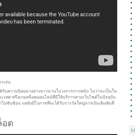
ารเล่น
ี่ได้รับความนิยมมาอย่างยาวนานในวงการการพนัน ไม่ว่าจะเป็นใน
ระเทศ หรือเกมสล็อตออนไลน์ที่มีให้บริการตามเว็บไซต์ในปัจจุบัน
ไม่ซับซ้อน แต่ยังมีโอกาสที่จะได้รับรางวัลใหญ่จากเงินเดิมพันที่
็อต
M