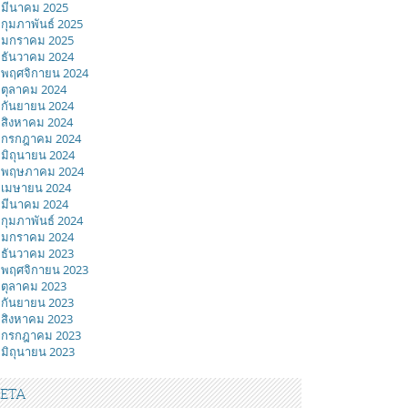
มีนาคม 2025
กุมภาพันธ์ 2025
มกราคม 2025
ธันวาคม 2024
พฤศจิกายน 2024
ตุลาคม 2024
กันยายน 2024
สิงหาคม 2024
กรกฎาคม 2024
มิถุนายน 2024
พฤษภาคม 2024
เมษายน 2024
มีนาคม 2024
กุมภาพันธ์ 2024
มกราคม 2024
ธันวาคม 2023
พฤศจิกายน 2023
ตุลาคม 2023
กันยายน 2023
สิงหาคม 2023
กรกฎาคม 2023
มิถุนายน 2023
ETA