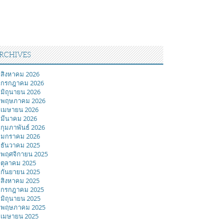
RCHIVES
สิงหาคม 2026
กรกฎาคม 2026
มิถุนายน 2026
พฤษภาคม 2026
เมษายน 2026
มีนาคม 2026
กุมภาพันธ์ 2026
มกราคม 2026
ธันวาคม 2025
พฤศจิกายน 2025
ตุลาคม 2025
กันยายน 2025
สิงหาคม 2025
กรกฎาคม 2025
มิถุนายน 2025
พฤษภาคม 2025
เมษายน 2025