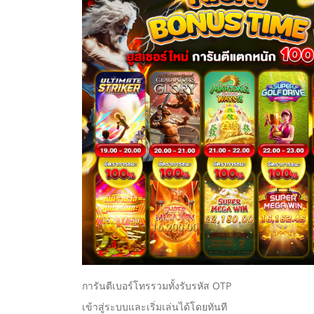
การันตีเบอร์โทรรวมทั้งรับรหัส OTP
เข้าสู่ระบบและเริ่มเล่นได้โดยทันที