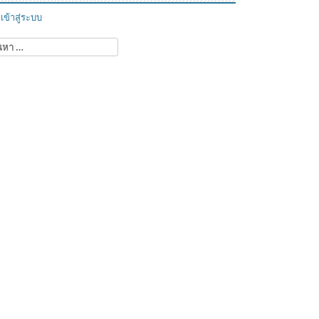
เข้าสู่ระบบ
นหา
รับ: