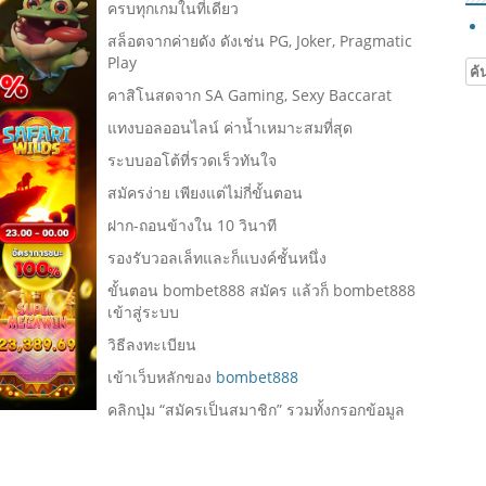
ครบทุกเกมในที่เดียว
สล็อตจากค่ายดัง ดังเช่น PG, Joker, Pragmatic
Play
ค้
สำห
คาสิโนสดจาก SA Gaming, Sexy Baccarat
แทงบอลออนไลน์ ค่าน้ำเหมาะสมที่สุด
ระบบออโต้ที่รวดเร็วทันใจ
สมัครง่าย เพียงแต่ไม่กี่ขั้นตอน
ฝาก-ถอนข้างใน 10 วินาที
รองรับวอลเล็ทและก็แบงค์ชั้นหนึ่ง
ขั้นตอน bombet888 สมัคร แล้วก็ bombet888
เข้าสู่ระบบ
วิธีลงทะเบียน
เข้าเว็บหลักของ
bombet888
คลิกปุ่ม “สมัครเป็นสมาชิก” รวมทั้งกรอกข้อมูล