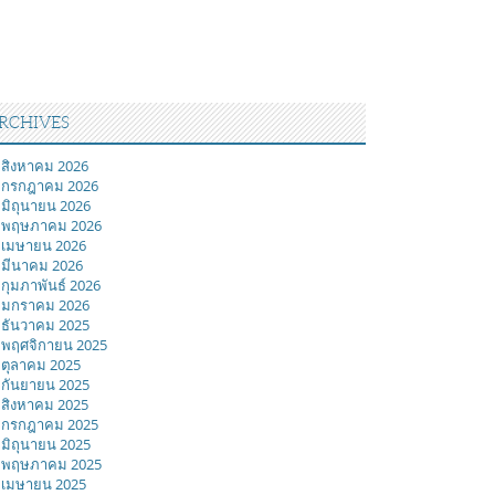
RCHIVES
สิงหาคม 2026
กรกฎาคม 2026
มิถุนายน 2026
พฤษภาคม 2026
เมษายน 2026
มีนาคม 2026
กุมภาพันธ์ 2026
มกราคม 2026
ธันวาคม 2025
พฤศจิกายน 2025
ตุลาคม 2025
กันยายน 2025
สิงหาคม 2025
กรกฎาคม 2025
มิถุนายน 2025
พฤษภาคม 2025
เมษายน 2025