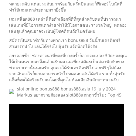
หลายระดับ แต่ละระดับมาพร้อมกับฟรีสปินและก็ฟีเจอร์โบนัสที่
ทำให้เกมแตกง่ายดายมากยิ่งขึ้น
เกม สล็อต888 เหล่านี้คือตัวเลือกที่ดีที่สุดสำหรับคนที่ปรารถนา
เล่นเกมที่มีโอกาสแตกง่าย ทำให้มีโอกาสชนะรางวัลใหญ่! ทดลอง
เล่นดูแล้วคุณอาจจะเป็นผู้โชคดีคนถัดไปครับผม
สมัครเป็นสมาชิกกับทางพวกเรา bonus888 วันนี้รับเครดิตฟรี
สามารถนำไปเล่นได้จริงไปลุ้นรับแจ้ตพ็อตได้จริง
อย่าคอยช้า! ช่องทางนาทีทองที่บางครั้งก็อาจจะแปลงชีวิตของคุณ
ให้เป็นคนรวยมาถึงแล้วครับผม แค่เพียงสมัครเป็นสมาชิกกับทาง
พวกเราเท่านั้นนะครับ คุณจะได้รับเครดิตฟรีไปเลยฟรีๆไม่ต้อง
จ่ายเงินอะไรก็ตามสามารถนำไปทดสอบเล่นได้จริง รวมทั้งลุ้นรับ
แจ็คพ็อตได้จริงครับผมโดยที่คุณไม่ต้องเสียเงินสักบาทนะครับ
slot online bonus888 bonus888.asia 19 July 2024
Markus อยากรวยต้องลอง slot888แตกทุกชั่วโมง Top 45