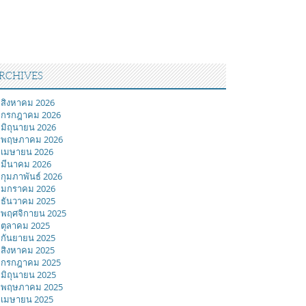
RCHIVES
สิงหาคม 2026
กรกฎาคม 2026
มิถุนายน 2026
พฤษภาคม 2026
เมษายน 2026
มีนาคม 2026
กุมภาพันธ์ 2026
มกราคม 2026
ธันวาคม 2025
พฤศจิกายน 2025
ตุลาคม 2025
กันยายน 2025
สิงหาคม 2025
กรกฎาคม 2025
มิถุนายน 2025
พฤษภาคม 2025
เมษายน 2025