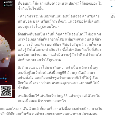
ที่ชอบเกมโต๊ะ เกมเสี่ยงดวงแนวแปลกๆมีให้ลองเยอะ ไม่
ซ้ำกับเว็บไซต์อื่น
ค้
• ค่ายกีฬารวมทั้งเกมพนันเสมอเหมือนจริง สำหรับสาย
สำห
พนันบอล บาส หรือแม้กระทั้งเกมแนวอีสปอร์ตที่เล่นกัน
แบบลุ้นจริงในรูปแบบใหม่ๆ
อีกอย่างที่ชอบเป็น เว็บนี้เว็บคาสิโนออนไลน์ ไม่เอาเกม
เก่าหรือเกมเกลือที่แจกยากใส่มาเพื่อเพิ่มจำนวนสิ่งเดียว
แต่ว่าจะย้ำเกมที่ระบบเสถียร ฟีพบร์บริบูรณ์ รวมทั้งเล่น
แล้วรู้สึกได้โอกาสทำเงินจริง ซึ่งไม่เหมือนกับเว็บที่เพียง
พอเห็นเกมจำนวนมากแล้วมีความรู้สึกว่าดี แต่ว่าเล่นไป
สักพักทราบเลยว่าไร้คุณภาพ
ถึงจำนวนเกมจะไม่มากเกินความจำเป็น แม้กระนั้นทุก
เกมที่อยู่ในเว็บไซต์แห่งนี้bng55 ล้วนถูกคัดเลือกมา
อย่างตั้งใจ และก็ผมกล้าพูดว่าเล่นครบยังไงก็ไม่รู้เรื่อง
สึกเบื่อ เนื่องจากว่ามันครอบคลุมทุกแนวแบบพอดี ไม่มี
ซ้ำซ้อน
เทคนิคที่ผมใช้เล่นกับเว็บ bng55 แล้วอยู่รอดได้โดยไม่
หมดเนื้อหมดตัวราวกับก่อนหน้า
ผนอะไรเลย เติมเงินแล้วก็เล่นเรื่อยๆหวังพึ่งดวงอย่างเดียว บางวัน
ู้ตัวอีกทีก็ติดลบเป็นพัน สุดท้ายเลยหยุดทบทวนแนวทางเล่นของตน