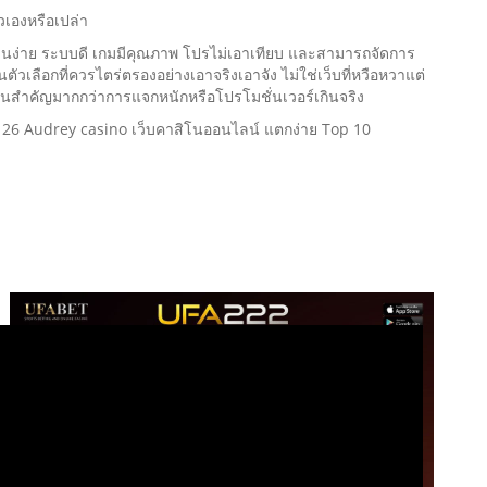
ัวเองหรือเปล่า
งานง่าย ระบบดี เกมมีคุณภาพ โปรไม่เอาเทียบ และสามารถจัดการ
ตัวเลือกที่ควรไตร่ตรองอย่างเอาจริงเอาจัง ไม่ใช่เว็บที่หวือหวาแต่
มันสำคัญมากกว่าการแจกหนักหรือโปรโมชั่นเวอร์เกินจริง
 26 Audrey casino เว็บคาสิโนออนไลน์ แตกง่าย Top 10