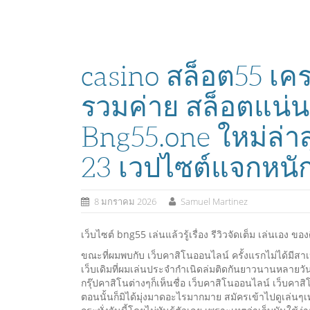
SKIP
TO
CONTENT
casino สล็อต55 เคร
รวมค่าย สล็อตแน่น
Bng55.one ใหม่ล่า
23 เวปไซต์แจกหนั
8 มกราคม 2026
Samuel Martinez
เว็บไซต์ bng55 เล่นแล้วรู้เรื่อง รีวิวจัดเต็ม เล่นเอง ข
ขณะที่ผมพบกับ เว็บคาสิโนออนไลน์ ครั้งแรกไม่ได้มีสา
เว็บเดิมที่ผมเล่นประจำกำเนิดล่มติดกันยาวนานหลาย
กรุ๊ปคาสิโนต่างๆก็เห็นชื่อ เว็บคาสิโนออนไลน์ เว็บค
ตอนนั้นก็มิได้มุ่งมาดอะไรมากมาย สมัครเข้าไปดูเล่นๆเ