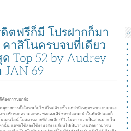
ดิตฟรีก็มี โปรฝากก็มา
A
 คาสิโนครบจบที่เดียว
สุด Top 52 by Audrey
ก JAN 69
องดีต้องการบอกต่อ
เหตุจากการตั้งใจหาเว็บไซต์ใหม่ด้วยซ้ำ แต่ว่ามีเหตุมาจากระบบของ
วันกระทั่งหมดความอดทน พอลองเสิร์ชหาข้อแนะนำในพันทิปและก็
าสิโนออนไลน์ โผล่มาหลายทีด้วยเสียงรีวิวในทางบวกเป็นส่วนมาก ใน
ท่านั้น แต่พอใช้ลองใช้งานจริง เปลี่ยนไปเป็นว่าเล่นติดยาวมาจน