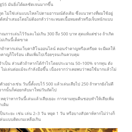
g55 มันยิ่งได้ผลชัดเจนมากขึ้น
ี่สุด ไม่ใช่เล่นแบบไหลไปตามอารมณ์ดังเดิม ซึ่งแนวทางที่ผมใช้อยู่
เล่นได้สม่ำเสมอโดยไม่ต้องกลัวว่าจะหมดเนื้อหมดตัวหรือเจ็บหนักแบบ
ารเล่นไว้วันละไม่เกิน 300 ถึง 500 บาท สุดแท้แต่ช่วง ถ้าเกิด
ไม่เกินนี้เด็ดขาด
จากถ้าหากเล่นเว็บคาสิโนออนไลน์ ตอนรำคาญหรือเครียด จะมีผลให้
าญก็ใจร้อน เติมเพิ่มไปเรื่อยๆจนเกินควบคุม
ามจำเป็น ส่วนตัวถ้าหากได้กำไรโดยประมาณ 50–100% จากทุน ดัง
ไม่เล่นต่อแม้จะกำลังมือขึ้น เนื่องจากว่าเคยพบว่าพอใช้มากแล้วไม่
ย่างเช่น วันนี้ตั้งงบไว้ 500 แล้วเล่นเสียไป 250 ถ้าหากยังไม่ดี
จากนั้นก็ค่อยกลับมาใหม่วันถัดไป
เหตุว่าหากวันนี้เล่นแล้วเสียเยอะ การตามทุนคืนชอบทำให้เสียเพิ่ม
าเดิม
เป็นระยะ เช่น เล่น 2–3 วัน หยุด 1 วัน หรือบางสัปดาห์หากไม่ว่างก็
เล่นแบบติดเกมเหลือเกิน