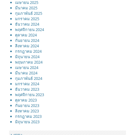
เมษายน 2025
มีนาคม 2025
กุมภาพันธ์ 2025
มกราคม 2025
ธันวาคม 2024
พฤศจิกายน 2024
ตุลาคม 2024
กันยายน 2024
สิงหาคม 2024
กรกฎาคม 2024
มิถุนายน 2024
พฤษภาคม 2024
เมษายน 2024
มีนาคม 2024
กุมภาพันธ์ 2024
มกราคม 2024
ธันวาคม 2023
พฤศจิกายน 2023
ตุลาคม 2023
กันยายน 2023
สิงหาคม 2023
กรกฎาคม 2023
มิถุนายน 2023