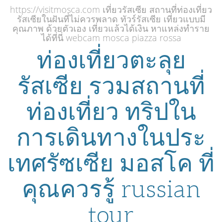
https://visitmosca.com เที่ยวรัสเซีย สถานที่ท่องเที่ยว
รัสเซียในฝันที่ไม่ควรพลาด ทัวร์รัสเซีย เที่ยวแบบมี
คุณภาพ ด้วยตัวเอง เที่ยวแล้วได้เงิน หาแหล่งทำราย
ได้ที่นี่ webcam mosca piazza rossa
ท่องเที่ยวตะลุย
รัสเซีย รวมสถานที่
ท่องเที่ยว ทริปใน
การเดินทางในประ
เทศรัซเซีย มอสโค ที่
คุณควรรู้ russian
tour