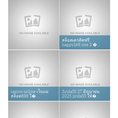
สล็อตเครดิตฟรี
happy168.site 3 �...
casino online เว็บแม่
Jinda55 27 มิถุนายน
สล็อต888 ใ�...
2025 jinda55 ให้�...