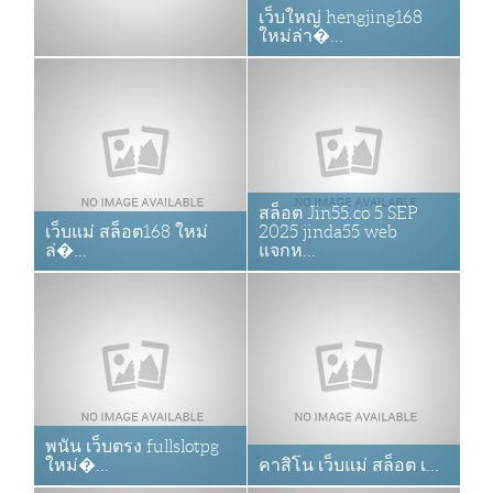
เว็บใหญ่ hengjing168
ใหม่ล่า�...
สล็อต Jin55.co 5 SEP
เว็บแม่ สล็อต168 ใหม่
2025 jinda55 web
ล่�...
แจกห...
พนัน เว็บตรง fullslotpg
ใหม่�...
คาสิโน เว็บแม่ สล็อต เ...