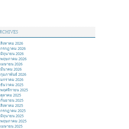
RCHIVES
สิงหาคม 2026
กรกฎาคม 2026
มิถุนายน 2026
พฤษภาคม 2026
เมษายน 2026
มีนาคม 2026
กุมภาพันธ์ 2026
มกราคม 2026
ธันวาคม 2025
พฤศจิกายน 2025
ตุลาคม 2025
กันยายน 2025
สิงหาคม 2025
กรกฎาคม 2025
มิถุนายน 2025
พฤษภาคม 2025
เมษายน 2025