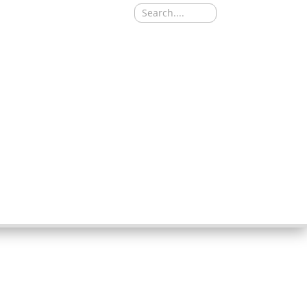
Search
for: