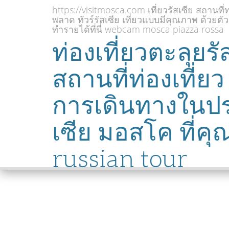
https://visitmosca.com เที่ยวรัสเซีย สถานที่ท
พลาด ทัวร์รัสเซีย เที่ยวแบบมีคุณภาพ ด้วยตัว
ทำรายได้ที่นี่ webcam mosca piazza rossa
ท่องเที่ยวตะลุยร
สถานที่ท่องเที่ย
การเดินทางในปร
เซีย มอสโค ที่คุ
russian tour