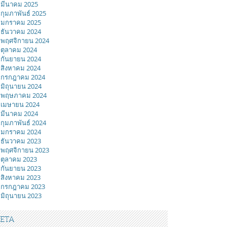
มีนาคม 2025
กุมภาพันธ์ 2025
มกราคม 2025
ธันวาคม 2024
พฤศจิกายน 2024
ตุลาคม 2024
กันยายน 2024
สิงหาคม 2024
กรกฎาคม 2024
มิถุนายน 2024
พฤษภาคม 2024
เมษายน 2024
มีนาคม 2024
กุมภาพันธ์ 2024
มกราคม 2024
ธันวาคม 2023
พฤศจิกายน 2023
ตุลาคม 2023
กันยายน 2023
สิงหาคม 2023
กรกฎาคม 2023
มิถุนายน 2023
ETA