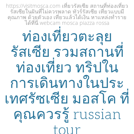
https://visitmosca.com เที่ยวรัสเซีย สถานที่ท่องเที่ยว
รัสเซียในฝันที่ไม่ควรพลาด ทัวร์รัสเซีย เที่ยวแบบมี
คุณภาพ ด้วยตัวเอง เที่ยวแล้วได้เงิน หาแหล่งทำราย
ได้ที่นี่ webcam mosca piazza rossa
ท่องเที่ยวตะลุย
รัสเซีย รวมสถานที่
ท่องเที่ยว ทริปใน
การเดินทางในประ
เทศรัซเซีย มอสโค ที่
คุณควรรู้ russian
tour