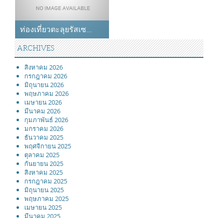
ท่องเที่ยวตะลุยรัสเซ...
ARCHIVES
สิงหาคม 2026
กรกฎาคม 2026
มิถุนายน 2026
พฤษภาคม 2026
เมษายน 2026
มีนาคม 2026
กุมภาพันธ์ 2026
มกราคม 2026
ธันวาคม 2025
พฤศจิกายน 2025
ตุลาคม 2025
กันยายน 2025
สิงหาคม 2025
กรกฎาคม 2025
มิถุนายน 2025
พฤษภาคม 2025
เมษายน 2025
มีนาคม 2025