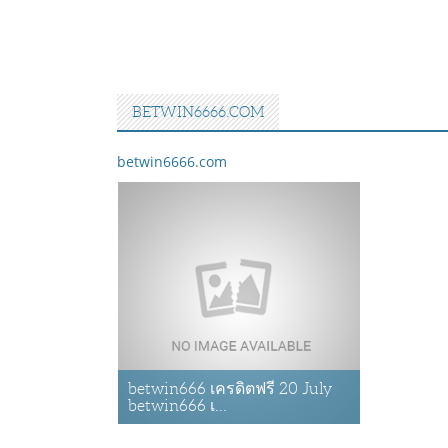
SKIP
TO
CONTENT
BETWIN6666.COM
betwin6666.com
betwin666 เครดิตฟรี 20 July
betwin666 เ...