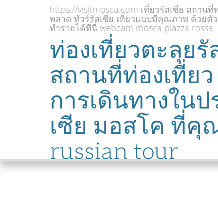
https://visitmosca.com เที่ยวรัสเซีย สถานที่ท
พลาด ทัวร์รัสเซีย เที่ยวแบบมีคุณภาพ ด้วยตัว
ทำรายได้ที่นี่ webcam mosca piazza rossa
ท่องเที่ยวตะลุยร
สถานที่ท่องเที่ย
การเดินทางในปร
เซีย มอสโค ที่คุ
russian tour