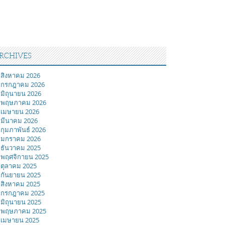
RCHIVES
สิงหาคม 2026
กรกฎาคม 2026
มิถุนายน 2026
พฤษภาคม 2026
เมษายน 2026
มีนาคม 2026
กุมภาพันธ์ 2026
มกราคม 2026
ธันวาคม 2025
พฤศจิกายน 2025
ตุลาคม 2025
กันยายน 2025
สิงหาคม 2025
กรกฎาคม 2025
มิถุนายน 2025
พฤษภาคม 2025
เมษายน 2025