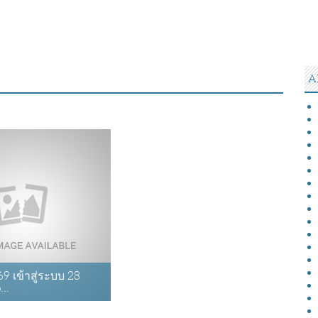
A
9 เข้าสู่ระบบ 28
..