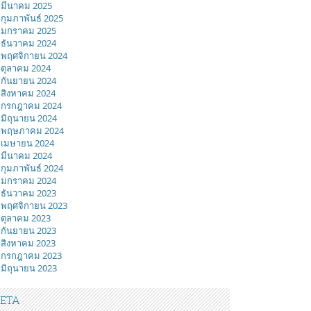
มีนาคม 2025
กุมภาพันธ์ 2025
มกราคม 2025
ธันวาคม 2024
พฤศจิกายน 2024
ตุลาคม 2024
กันยายน 2024
สิงหาคม 2024
กรกฎาคม 2024
มิถุนายน 2024
พฤษภาคม 2024
เมษายน 2024
มีนาคม 2024
กุมภาพันธ์ 2024
มกราคม 2024
ธันวาคม 2023
พฤศจิกายน 2023
ตุลาคม 2023
กันยายน 2023
สิงหาคม 2023
กรกฎาคม 2023
มิถุนายน 2023
ETA