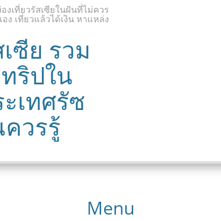
่องเที่ยวรัสเซียในฝันที่ไม่ควร
เอง เที่ยวแล้วได้เงิน หาแหล่ง
ัสเซีย รวม
ว ทริปใน
ะเทศรัซ
ณควรรู้
Menu