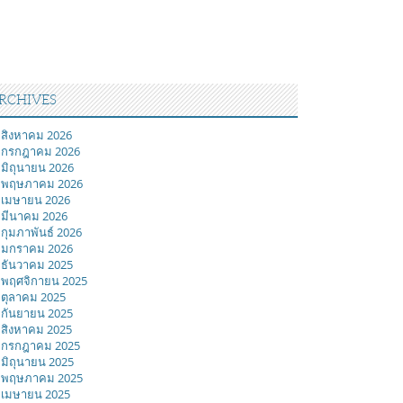
RCHIVES
สิงหาคม 2026
กรกฎาคม 2026
มิถุนายน 2026
พฤษภาคม 2026
เมษายน 2026
มีนาคม 2026
กุมภาพันธ์ 2026
มกราคม 2026
ธันวาคม 2025
พฤศจิกายน 2025
ตุลาคม 2025
กันยายน 2025
สิงหาคม 2025
กรกฎาคม 2025
มิถุนายน 2025
พฤษภาคม 2025
เมษายน 2025