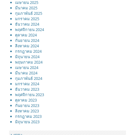
เมษายน 2025
มีนาคม 2025
กุมภาพันธ์ 2025
มกราคม 2025
ธันวาคม 2024
พฤศจิกายน 2024
ตุลาคม 2024
กันยายน 2024
สิงหาคม 2024
กรกฎาคม 2024
มิถุนายน 2024
พฤษภาคม 2024
เมษายน 2024
มีนาคม 2024
กุมภาพันธ์ 2024
มกราคม 2024
ธันวาคม 2023
พฤศจิกายน 2023
ตุลาคม 2023
กันยายน 2023
สิงหาคม 2023
กรกฎาคม 2023
มิถุนายน 2023