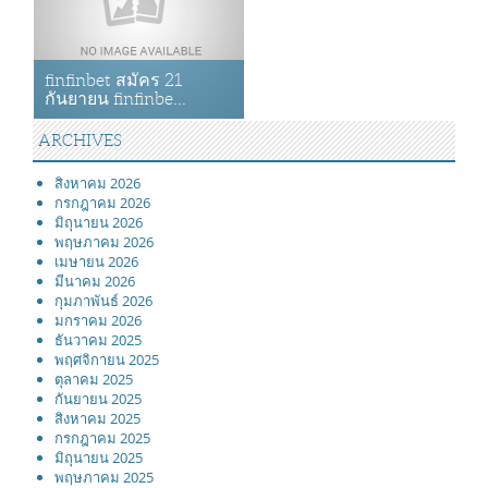
finfinbet สมัคร 21
กันยายน finfinbe...
ARCHIVES
สิงหาคม 2026
กรกฎาคม 2026
มิถุนายน 2026
พฤษภาคม 2026
เมษายน 2026
มีนาคม 2026
กุมภาพันธ์ 2026
มกราคม 2026
ธันวาคม 2025
พฤศจิกายน 2025
ตุลาคม 2025
กันยายน 2025
สิงหาคม 2025
กรกฎาคม 2025
มิถุนายน 2025
พฤษภาคม 2025