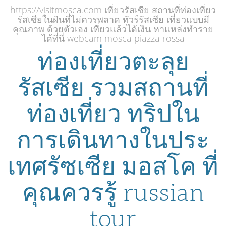
https://visitmosca.com เที่ยวรัสเซีย สถานที่ท่องเที่ยว
รัสเซียในฝันที่ไม่ควรพลาด ทัวร์รัสเซีย เที่ยวแบบมี
คุณภาพ ด้วยตัวเอง เที่ยวแล้วได้เงิน หาแหล่งทำราย
ได้ที่นี่ webcam mosca piazza rossa
ท่องเที่ยวตะลุย
รัสเซีย รวมสถานที่
ท่องเที่ยว ทริปใน
การเดินทางในประ
เทศรัซเซีย มอสโค ที่
คุณควรรู้ russian
tour