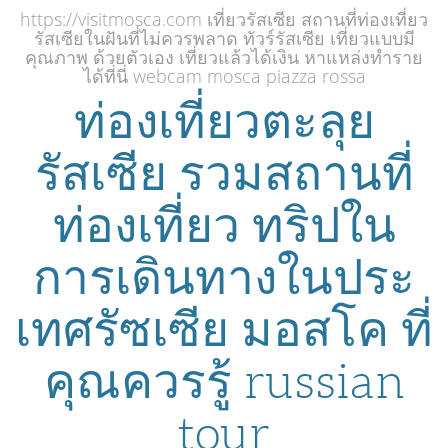
https://visitmosca.com เที่ยวรัสเซีย สถานที่ท่องเที่ยว
รัสเซียในฝันที่ไม่ควรพลาด ทัวร์รัสเซีย เที่ยวแบบมี
คุณภาพ ด้วยตัวเอง เที่ยวแล้วได้เงิน หาแหล่งทำราย
ได้ที่นี่ webcam mosca piazza rossa
ท่องเที่ยวตะลุย
รัสเซีย รวมสถานที่
ท่องเที่ยว ทริปใน
การเดินทางในประ
เทศรัซเซีย มอสโค ที่
คุณควรรู้ russian
tour