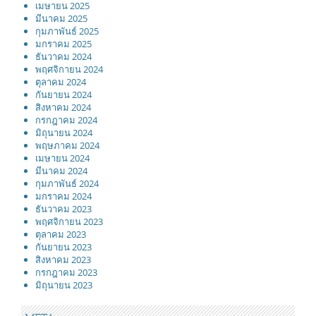
เมษายน 2025
มีนาคม 2025
กุมภาพันธ์ 2025
มกราคม 2025
ธันวาคม 2024
พฤศจิกายน 2024
ตุลาคม 2024
กันยายน 2024
สิงหาคม 2024
กรกฎาคม 2024
มิถุนายน 2024
พฤษภาคม 2024
เมษายน 2024
มีนาคม 2024
กุมภาพันธ์ 2024
มกราคม 2024
ธันวาคม 2023
พฤศจิกายน 2023
ตุลาคม 2023
กันยายน 2023
สิงหาคม 2023
กรกฎาคม 2023
มิถุนายน 2023