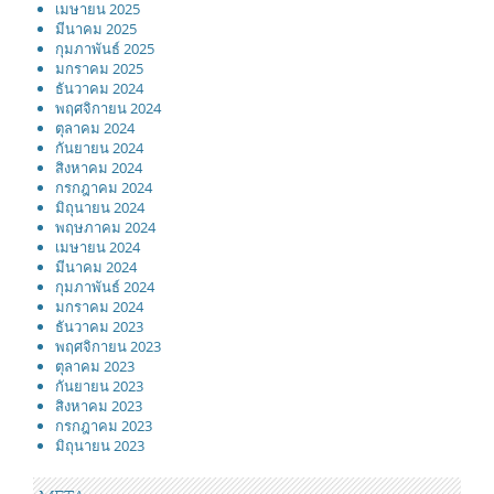
เมษายน 2025
มีนาคม 2025
กุมภาพันธ์ 2025
มกราคม 2025
ธันวาคม 2024
พฤศจิกายน 2024
ตุลาคม 2024
กันยายน 2024
สิงหาคม 2024
กรกฎาคม 2024
มิถุนายน 2024
พฤษภาคม 2024
เมษายน 2024
มีนาคม 2024
กุมภาพันธ์ 2024
มกราคม 2024
ธันวาคม 2023
พฤศจิกายน 2023
ตุลาคม 2023
กันยายน 2023
สิงหาคม 2023
กรกฎาคม 2023
มิถุนายน 2023