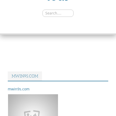
Search
for:
SKIP
TO
CONTENT
MWIN9S.COM
mwin9s.com