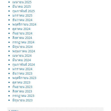
เมษายน 2025
มีนาคม 2025
กุมภาพันธ์ 2025
มกราคม 2025
ธันวาคม 2024
พฤศจิกายน 2024
ตุลาคม 2024
กันยายน 2024
สิงหาคม 2024
กรกฎาคม 2024
มิถุนายน 2024
พฤษภาคม 2024
เมษายน 2024
มีนาคม 2024
กุมภาพันธ์ 2024
มกราคม 2024
ธันวาคม 2023
พฤศจิกายน 2023
ตุลาคม 2023
กันยายน 2023
สิงหาคม 2023
กรกฎาคม 2023
มิถุนายน 2023