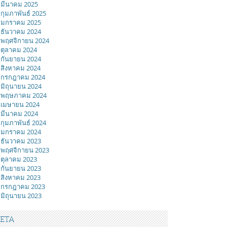
มีนาคม 2025
กุมภาพันธ์ 2025
มกราคม 2025
ธันวาคม 2024
พฤศจิกายน 2024
ตุลาคม 2024
กันยายน 2024
สิงหาคม 2024
กรกฎาคม 2024
มิถุนายน 2024
พฤษภาคม 2024
เมษายน 2024
มีนาคม 2024
กุมภาพันธ์ 2024
มกราคม 2024
ธันวาคม 2023
พฤศจิกายน 2023
ตุลาคม 2023
กันยายน 2023
สิงหาคม 2023
กรกฎาคม 2023
มิถุนายน 2023
ETA