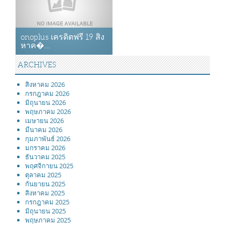
onoplus เครดิตฟรี 19 สิง
หาค�...
ARCHIVES
สิงหาคม 2026
กรกฎาคม 2026
มิถุนายน 2026
พฤษภาคม 2026
เมษายน 2026
มีนาคม 2026
กุมภาพันธ์ 2026
มกราคม 2026
ธันวาคม 2025
พฤศจิกายน 2025
ตุลาคม 2025
กันยายน 2025
สิงหาคม 2025
กรกฎาคม 2025
มิถุนายน 2025
พฤษภาคม 2025