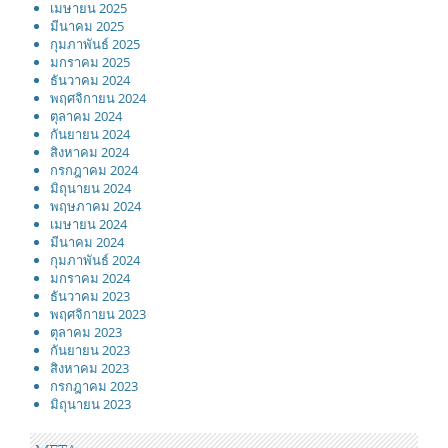
เมษายน 2025
มีนาคม 2025
กุมภาพันธ์ 2025
มกราคม 2025
ธันวาคม 2024
พฤศจิกายน 2024
ตุลาคม 2024
กันยายน 2024
สิงหาคม 2024
กรกฎาคม 2024
มิถุนายน 2024
พฤษภาคม 2024
เมษายน 2024
มีนาคม 2024
กุมภาพันธ์ 2024
มกราคม 2024
ธันวาคม 2023
พฤศจิกายน 2023
ตุลาคม 2023
กันยายน 2023
สิงหาคม 2023
กรกฎาคม 2023
มิถุนายน 2023