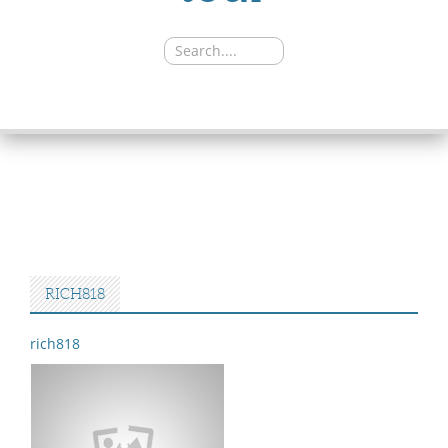
Search
for:
SKIP
TO
CONTENT
RICH818
rich818