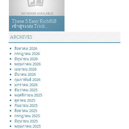
These 5 Easy Rich818
เข้าสู่ระบบ Trick...
ARCHIVES
สิงหาคม 2026
กรกฎาคม 2026
มิถุนายน 2026
พฤษภาคม 2026
เมษายน 2026
มีนาคม 2026
กุมภาพันธ์ 2026
มกราคม 2026
ธันวาคม 2025
พฤศจิกายน 2025
ตุลาคม 2025
กันยายน 2025
สิงหาคม 2025
กรกฎาคม 2025
มิถุนายน 2025
พฤษภาคม 2025