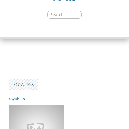
Search
for:
SKIP
TO
CONTENT
ROYAL558
royal558