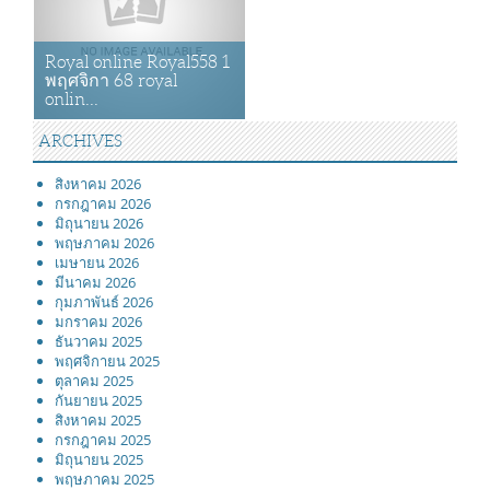
Royal online Royal558 1
พฤศจิกา 68 royal
onlin...
ARCHIVES
สิงหาคม 2026
กรกฎาคม 2026
มิถุนายน 2026
พฤษภาคม 2026
เมษายน 2026
มีนาคม 2026
กุมภาพันธ์ 2026
มกราคม 2026
ธันวาคม 2025
พฤศจิกายน 2025
ตุลาคม 2025
กันยายน 2025
สิงหาคม 2025
กรกฎาคม 2025
มิถุนายน 2025
พฤษภาคม 2025