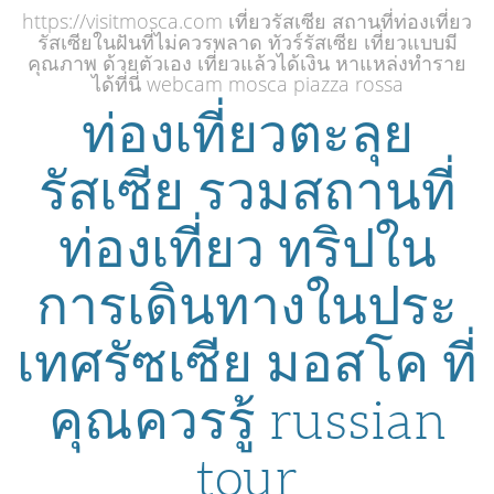
https://visitmosca.com เที่ยวรัสเซีย สถานที่ท่องเที่ยว
รัสเซียในฝันที่ไม่ควรพลาด ทัวร์รัสเซีย เที่ยวแบบมี
คุณภาพ ด้วยตัวเอง เที่ยวแล้วได้เงิน หาแหล่งทำราย
ได้ที่นี่ webcam mosca piazza rossa
ท่องเที่ยวตะลุย
รัสเซีย รวมสถานที่
ท่องเที่ยว ทริปใน
การเดินทางในประ
เทศรัซเซีย มอสโค ที่
คุณควรรู้ russian
tour