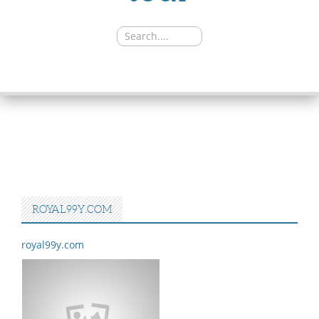
Search
for:
SKIP
TO
CONTENT
ROYAL99Y.COM
royal99y.com