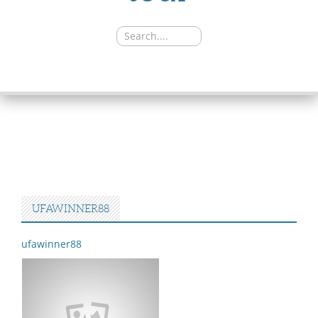
Search
for:
SKIP
TO
CONTENT
UFAWINNER88
ufawinner88