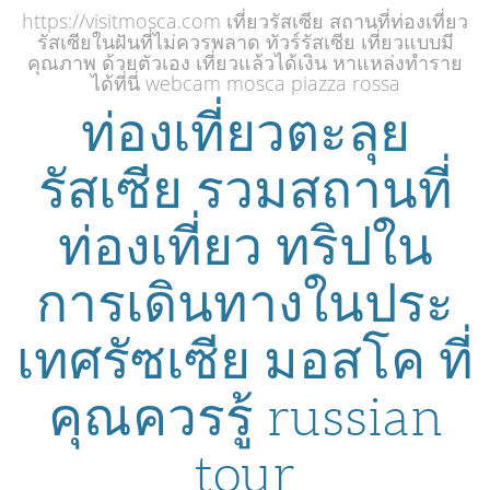
https://visitmosca.com เที่ยวรัสเซีย สถานที่ท่องเที่ยว
รัสเซียในฝันที่ไม่ควรพลาด ทัวร์รัสเซีย เที่ยวแบบมี
คุณภาพ ด้วยตัวเอง เที่ยวแล้วได้เงิน หาแหล่งทำราย
ได้ที่นี่ webcam mosca piazza rossa
ท่องเที่ยวตะลุย
รัสเซีย รวมสถานที่
ท่องเที่ยว ทริปใน
การเดินทางในประ
เทศรัซเซีย มอสโค ที่
คุณควรรู้ russian
tour