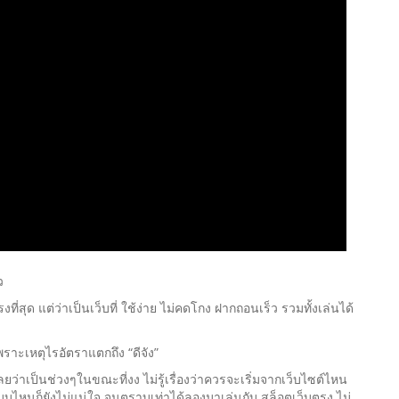
ว
ี่สุด แต่ว่าเป็นเว็บที่ ใช้ง่าย ไม่คดโกง ฝากถอนเร็ว รวมทั้งเล่นได้
ราะเหตุไรอัตราแตกถึง “ดีจัง”
ลยว่าเป็นช่วงๆในขณะที่งง ไม่รู้เรื่องว่าควรจะเริ่มจากเว็บไซต์ไหน
ไหนก็ยังไม่แน่ใจ จนตราบเท่าได้ลองมาเล่นกับ สล็อตเว็บตรง ไม่