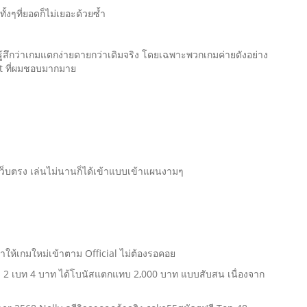
ทั้งๆที่ยอดก็ไม่เยอะด้วยซ้ำ
รู้สึกว่าเกมแตกง่ายดายกว่าเดิมจริง โดยเฉพาะพวกเกมค่ายดังอย่าง
nt ที่ผมชอบมากมาย
มาเว็บตรง เล่นไม่นานก็ได้เข้าแบบเข้าแผนงามๆ
ทำให้เกมใหม่เข้าตาม Official ไม่ต้องรอคอย
ays 2 เบท 4 บาท ได้โบนัสแตกแทบ 2,000 บาท แบบสับสน เนื่องจาก