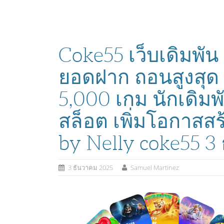
SKIP
TO
CONTENT
Coke55 เว็บเดิมพัน 
ยอดฝาก ถอนสูงสุด 
5,000 เกม นักเดิมพัน
สล็อต เพิ่มโอกาสสร้
by Nelly coke55 3 
3 ธันวาคม 2025
Samuel Martinez