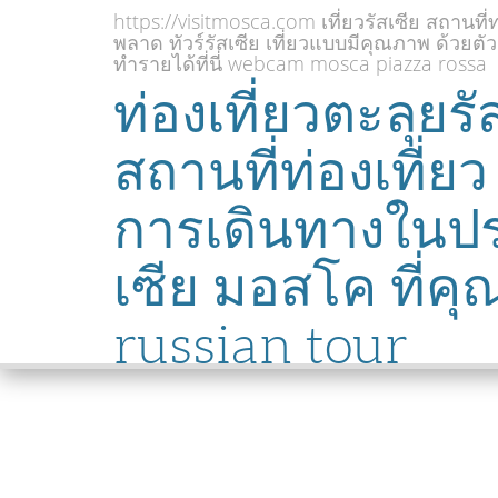
https://visitmosca.com เที่ยวรัสเซีย สถานที่ท
พลาด ทัวร์รัสเซีย เที่ยวแบบมีคุณภาพ ด้วยตัว
ทำรายได้ที่นี่ webcam mosca piazza rossa
ท่องเที่ยวตะลุยร
สถานที่ท่องเที่ย
การเดินทางในปร
เซีย มอสโค ที่คุ
russian tour