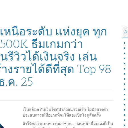
เหนือระดับ แห่งยุค ทุก
A
500K ธีมเกมกว่า
รีวิวได้เงินจริง เล่น
างรายได้ดีที่สุด Top 98
ธ.ค. 25
เว็บสล็อต กับเว็บไซต์ฝากถอนรวดเร็ว ไม่มีอย่างต่ำ
ประสบการณ์ที่อยากที่จะให้ลองเปิดใจดูสักครั้ง
ถ้าให้กล่าวแบบขวานผ่าซาก… ก่อนหน้านี้ผมเองก็เป็น