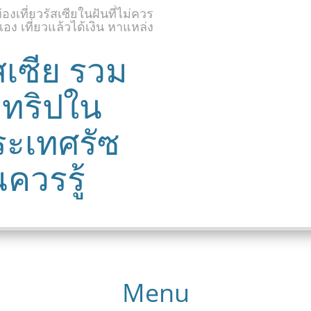
่องเที่ยวรัสเซียในฝันที่ไม่ควร
เอง เที่ยวแล้วได้เงิน หาแหล่ง
ัสเซีย รวม
ว ทริปใน
ะเทศรัซ
ณควรรู้
Menu