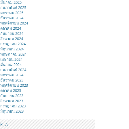
มีนาคม 2025
กุมภาพันธ์ 2025
มกราคม 2025
ธันวาคม 2024
พฤศจิกายน 2024
ตุลาคม 2024
กันยายน 2024
สิงหาคม 2024
กรกฎาคม 2024
มิถุนายน 2024
พฤษภาคม 2024
เมษายน 2024
มีนาคม 2024
กุมภาพันธ์ 2024
มกราคม 2024
ธันวาคม 2023
พฤศจิกายน 2023
ตุลาคม 2023
กันยายน 2023
สิงหาคม 2023
กรกฎาคม 2023
มิถุนายน 2023
ETA