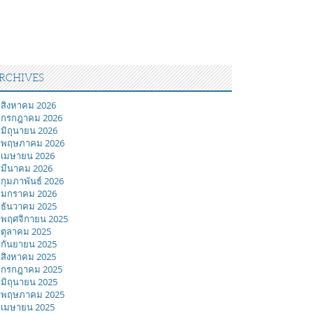
RCHIVES
สิงหาคม 2026
กรกฎาคม 2026
มิถุนายน 2026
พฤษภาคม 2026
เมษายน 2026
มีนาคม 2026
กุมภาพันธ์ 2026
มกราคม 2026
ธันวาคม 2025
พฤศจิกายน 2025
ตุลาคม 2025
กันยายน 2025
สิงหาคม 2025
กรกฎาคม 2025
มิถุนายน 2025
พฤษภาคม 2025
เมษายน 2025