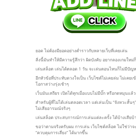
ยอด ไม่ต้องมียอดอย่างต่ำราวกับหลายเว็บที่เคยเล่น
สิ่งนี้มันทำให้มีความรู้สึกว่า ผิดบังคับ อยากลองเกมใ
เล่นสล็อต เล่นได้ตลอด 1 วัน จะเล่นตอนไหนก็ไม่มีปัญ
อีกหัวข้อที่ประทับดวงใจเป็น เว็บไซต์ไม่เคยล่ม ไม่เคยเ
โอกาสว่างรุ่งเช้าๆ
เว็บมันเสถียร เปิดได้ทุกเมื่อแบบไม่มีบั๊ก หรือกดหมุนแ
สำหรับผู้ที่ไม่ได้เล่นตลอดเวลา แต่เล่นเป็น “จังหวะสั้
ไม่เสียอารมณ์จริงๆ
เล่นสล็อต ประสบการณ์การเล่นแต่ละครั้ง ได้บ้างเสียบ้
ขอว่าตามจริงครับผม การเล่น เว็บไซต์สล็อต ไม่ใช่ว่าจะ
“ควบคุมการเสี่ยง” ได้มากขึ้น