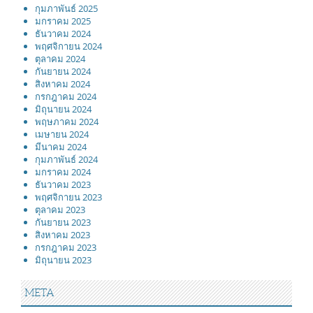
กุมภาพันธ์ 2025
มกราคม 2025
ธันวาคม 2024
พฤศจิกายน 2024
ตุลาคม 2024
กันยายน 2024
สิงหาคม 2024
กรกฎาคม 2024
มิถุนายน 2024
พฤษภาคม 2024
เมษายน 2024
มีนาคม 2024
กุมภาพันธ์ 2024
มกราคม 2024
ธันวาคม 2023
พฤศจิกายน 2023
ตุลาคม 2023
กันยายน 2023
สิงหาคม 2023
กรกฎาคม 2023
มิถุนายน 2023
META