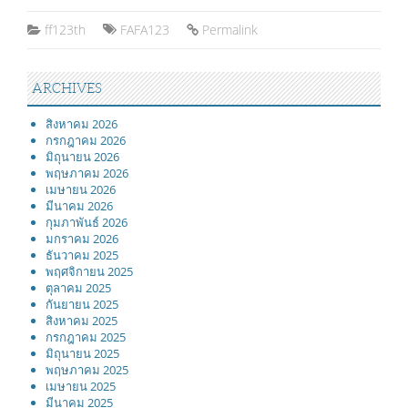
ff123th
FAFA123
Permalink
ARCHIVES
สิงหาคม 2026
กรกฎาคม 2026
มิถุนายน 2026
พฤษภาคม 2026
เมษายน 2026
มีนาคม 2026
กุมภาพันธ์ 2026
มกราคม 2026
ธันวาคม 2025
พฤศจิกายน 2025
ตุลาคม 2025
กันยายน 2025
สิงหาคม 2025
กรกฎาคม 2025
มิถุนายน 2025
พฤษภาคม 2025
เมษายน 2025
มีนาคม 2025