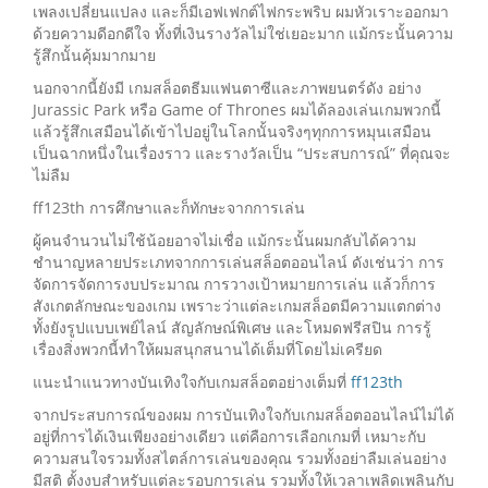
เพลงเปลี่ยนแปลง และก็มีเอฟเฟกต์ไฟกระพริบ ผมหัวเราะออกมา
ด้วยความดีอกดีใจ ทั้งที่เงินรางวัลไม่ใช่เยอะมาก แม้กระนั้นความ
รู้สึกนั้นคุ้มมากมาย
นอกจากนี้ยังมี เกมสล็อตธีมแฟนตาซีและภาพยนตร์ดัง อย่าง
Jurassic Park หรือ Game of Thrones ผมได้ลองเล่นเกมพวกนี้
แล้วรู้สึกเสมือนได้เข้าไปอยู่ในโลกนั้นจริงๆทุกการหมุนเสมือน
เป็นฉากหนึ่งในเรื่องราว และรางวัลเป็น “ประสบการณ์” ที่คุณจะ
ไม่ลืม
ff123th การศึกษาและก็ทักษะจากการเล่น
ผู้คนจำนวนไม่ใช้น้อยอาจไม่เชื่อ แม้กระนั้นผมกลับได้ความ
ชำนาญหลายประเภทจากการเล่นสล็อตออนไลน์ ดังเช่นว่า การ
จัดการจัดการงบประมาณ การวางเป้าหมายการเล่น แล้วก็การ
สังเกตลักษณะของเกม เพราะว่าแต่ละเกมสล็อตมีความแตกต่าง
ทั้งยังรูปแบบเพย์ไลน์ สัญลักษณ์พิเศษ และโหมดฟรีสปิน การรู้
เรื่องสิ่งพวกนี้ทำให้ผมสนุกสนานได้เต็มที่โดยไม่เครียด
แนะนำแนวทางบันเทิงใจกับเกมสล็อตอย่างเต็มที่
ff123th
จากประสบการณ์ของผม การบันเทิงใจกับเกมสล็อตออนไลน์ไม่ได้
อยู่ที่การได้เงินเพียงอย่างเดียว แต่คือการเลือกเกมที่ เหมาะกับ
ความสนใจรวมทั้งสไตล์การเล่นของคุณ รวมทั้งอย่าลืมเล่นอย่าง
มีสติ ตั้งงบสำหรับแต่ละรอบการเล่น รวมทั้งให้เวลาเพลิดเพลินกับ