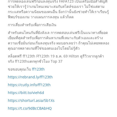
การทดลองเล่นฟรีก่อนลงทุนจริง FAFA123 เป็นเครื่องมือสำคัญที่
ช่วยให้เรารู้ว่าเกมไหนเหมาะสมกับสไตล์ของเรา ไม่ใช่แค่ตาม
กระแสหรือความนิยมของคนอื่น ยิ่งกว่านั้นยังช่วยทำให้เราเรียนรู้
ฟีพบร์ของเกม วางแผนการลงทุน แล้วก็ลด
การเสี่ยงสำหรับเพื่อการเสียเงิน
สำหรับคนไหนกันที่ยังลังเล การทดสอบเล่นฟรีเป็นแนวทางที่ยอด
เยี่ยมที่สุดสำหรับเพื่อการค้นหาเกมที่เหมาะกับตัวเองและสร้าง
ความเชื่อมั่นก่อนเริ่มลงทุนจริง ผมบอกเลยว่า ถ้าคุณไม่เคยทดลอง
คุณอาจพลาดเกมที่ใช่ของตนเองไปโดยไม่รู้ตัว
สล็อตฟรี ff123th Ff123th 19 ธ.ค. 69 Hilton ดูรีวิวจากลูกค้า
จริง ff123thแตกทุกชั่วโมง Top 37
ขอขอบคุณเว็บ
ff123th
https://rebrand.ly/ff123th
https://cutly.info/ff123th
https://bitt.to/vieh6d
https://shorturl.asia/5b1Xs
https://t.co/9dBcCBAbHQ