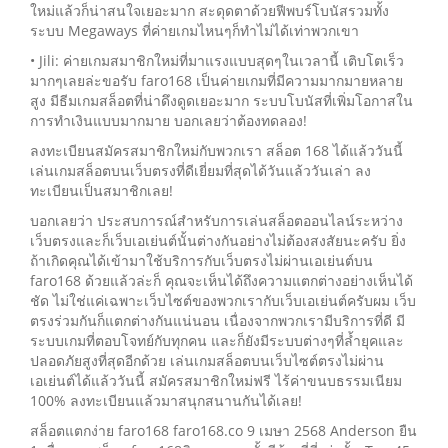
ใหม่แล้วก็น่าสนใจเยอะมาก สะดุดตาด้วยฟีพบร์โบนัสรวมทั้ง
ระบบ Megaways ที่ค่ายเกมไหนๆก็ทำไม่ได้เท่าพวกเขา
• Jili: ค่ายเกมสมาชิกใหม่ที่มาแรงแบบสุดๆในเวลานี้ เติบโตเร็ว
มากๆเลยล่ะขอรับ faro168 เป็นค่ายเกมที่มีความมากมายหลาย
สูง มีธีมเกมสล็อตที่น่าดึงดูดเยอะมาก ระบบโบนัสที่เพิ่มโอกาสใน
การทำเงินแบบมากมาย บอกเลยว่าต้องทดลอง!
ลงทะเบียนสมัครสมาชิกใหม่กับพวกเรา สล็อต 168 ได้แล้ววันนี้
เล่นเกมสล็อตบนเว็บตรงที่ดีเยี่ยมที่สุดได้วันแล้ววันเล่า ลง
ทะเบียนเป็นสมาชิกเลย!
บอกเลยว่า ประสบการณ์สำหรับการเล่นสล็อตออนไลน์ระหว่าง
เว็บตรงและก็เว็บเอเย่นต์นั้นต่างกันอย่างไม่ต้องสงสัยนะครับ ยิ่ง
ถ้าเกิดคุณได้เข้ามาใช้บริการกับเว็บตรงไม่ผ่านเอเย่นต์บน
faro168 ด้วยแล้วล่ะก็ คุณจะเห็นได้ถึงความแตกต่างอย่างเห็นได้
ชัด ไม่ใช่แค่เฉพาะเว็บไซต์ของพวกเรากับเว็บเอเย่นต์ครับผม เว็บ
ตรงร่วมกันก็แตกต่างกันแน่นอน เนื่องจากพวกเรามีบริการที่ดี มี
ระบบเกมที่ตอบโจทย์กับทุกคน และก็ยังมีระบบต่างๆที่ล้ำยุคและ
ปลอดภัยสูงที่สุดอีกด้วย เล่นเกมสล็อตบนเว็บไซต์ตรงไม่ผ่าน
เอเย่นต์ได้แล้ววันนี้ สมัครสมาชิกใหม่ฟรี ไร้ค่าขนบธรรมเนียม
100% ลงทะเบียนแล้วมาสนุกสนานกันได้เลย!
สล็อตแตกง่าย faro168 faro168.co 9 เมษา 2568 Anderson ยืน