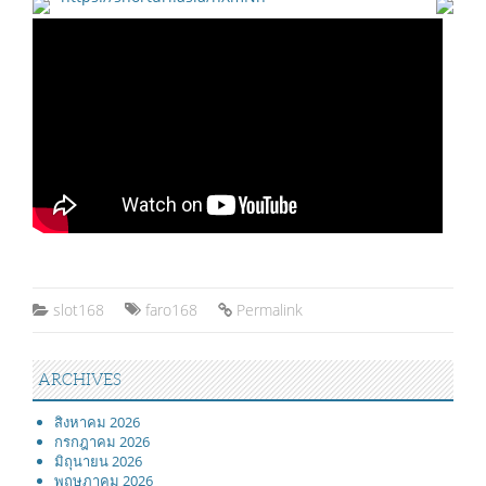
slot168
faro168
Permalink
ARCHIVES
สิงหาคม 2026
กรกฎาคม 2026
มิถุนายน 2026
พฤษภาคม 2026