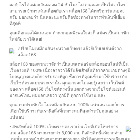
ผลกำไรได้แต่ละวันตลอด 24 ชั่วโมง ไม่ว่าคุณจะเป็นไม่ว่าใคร
สามารถเข้ามาเล่นสล็อตกับเรา สล็อต168 ได้ทุกวี่ทุกวันเลยคะ
ครับ บอกเลยว่า นี่แหละนะครับคือช่องทางในการทำเงินที่เยี่ยม
ที่สุดที่
คุณเลือกเองได้แน่นอน ถ้าหากคุณพึงพอใจล่ะก็ สมัครเป็นสมาชิก
ใหม่กับเราได้เลย!
เปรียบไม่เหมือนกันระหว่างเว็บตรงแล้วก็เว็บเอเย่นต์จาก
สล็อต168
สล็อต168 ของพวกเราจัดว่าเป็นแพลตฟอร์มสล็อตออนไลน์ที่เป็น
เว็บตรงแท้ 100% เนื่องจากว่าได้รับลิขสิทธิ์แท้จากค่ายเกมต่างๆมี
ใบอนุญาตและก็การรับรองที่ถูก ซึ่งการที่คุณเข้ามาใช้บริการกับ
เว็บไซต์ตรงแบบพวกเรานั้น คุณอาจจะไม่เคยรู้เลยว่า เว็บไซต์
ของเรา สล็อต168 เว็บไซต์ตรงนั้นแตกต่างจากเว็บไซต์เอเย่นต์
มากแค่ไหน ผมบอกเลยว่า ทุกมิติ ทุกการใช้งาน และ
ทุกความประทับใจ ไม่เหมือนกันแบบ 100% แน่นอน และก็การ
เลือกใช้บริการกับเราคือสิ่งที่เหมาะสมที่สุดสำหรับคุณอย่าง
แน่นอน
• ลิขสิทธิ์แท้ 100%: เว็บตรงของเราเป็นเว็บที่เปิดให้บริการ
เกม สล็อต168 มากมายกว่า 3,000 เกม ถือลิขสิทธิ์แท้จากค่าย
เกมชั้นแนวหน้าต่างๆมากมายก่ายกอง ทำให้คุณสามารถเลือกเล่น