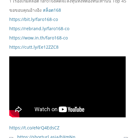
1 เรื่องเกมสล็อต faro168คิดจะลงทุนทั้งทีต้องที่นี่เท่านั้น Top 45
ขอขอบคุณอ้างอิง
สล็อต168
https://bit.ly/faro168-co
https://rebrand.ly/faro168-co
https://wow.in.th/faro168-co
https://cutt.ly/Ee12ZZC8
https://t.co/eNrQ4EdsCZ
https://shorturl.asia/hXmNn