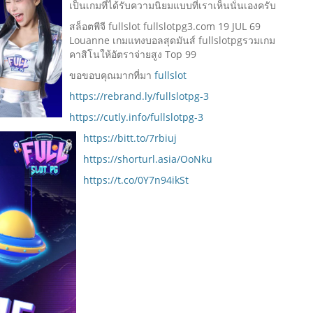
เป็นเกมที่ได้รับความนิยมแบบที่เราเห็นนั่นเองครับ
สล็อตพีจี fullslot fullslotpg3.com 19 JUL 69
Louanne เกมแทงบอลสุดมันส์ fullslotpgรวมเกม
คาสิโนให้อัตราจ่ายสูง Top 99
ขอขอบคุณมากที่มา
fullslot
https://rebrand.ly/fullslotpg-3
https://cutly.info/fullslotpg-3
https://bitt.to/7rbiuj
https://shorturl.asia/OoNku
https://t.co/0Y7n94ikSt