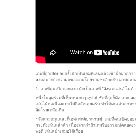
เกมที่ถูกเปิดบ่อยครั้งมักเป็นเกมที่เล่นแล้วเข้ามือมากกว
ส่งผลมากยิ่งกว่าผลของเกมโดยรวมซะอีกครับ มาทดลองด
1. เกมที่คนเปิดบ่อยมาก มักเป็นเกมที่ “จังหวะเล่น” ไม่ทำ
หนึ่งในจุดร่วมที่เห็นบนเกม pgslot ชัดที่สุดก็คือ เกม
เล่นได้ต่อเนื่องแบบไม่อึดอัดเลยครับ ทำให้คนเล่นสามา
อิดโรยเหลือเกิน
• จังหวะหมุนและก็เอฟเฟกต์บาลานซ์: เกมที่คนเปิดบ่อย
กระทั่งเล่นแล้วล้า เนื่องจากว่าถ้าเกมรีบอารมณ์ตลอดเวล
พอดี เล่นสม่ำเสมอได้เรื่อย