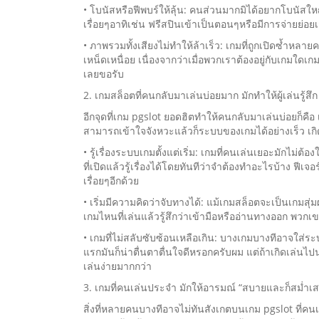
• โบนัสหรือฟีพบร์ให้ลุ้น: คนส่วนมากมิได้อยากโบนัสใหญ่ส
เรื่อยๆอาทิเช่น ฟรีสปินเข้าเป็นตอนๆหรือมีการจ่ายย่อย
• ภาพรวมทั้งเสียงไม่ทำให้ล้าเร็ว: เกมที่ถูกเปิดซ้ำหลายครั
เหน็ดเหนื่อย เนื่องจากว่าเมื่อพวกเราต้องอยู่กับเกม
เลยขอรับ
2. เกมสล็อตที่คนกลับมาเล่นบ่อยมาก มักทำให้ผู้เล่นรู้สึก “
อีกจุดที่เกม pgslot ยอดฮิตทำให้คนกลับมาเล่นบ่อยก็ค
สามารถเข้าใจจังหวะแล้วก็ระบบของเกมได้อย่างเร็ว เกิ
• รู้เรื่องระบบเกมตั้งแต่เริ่ม: เกมที่คนเล่นเยอะมักไ
ที่เปิดแล้วรู้เรื่องได้โดยทันทีว่าจำต้องทำอะไรบ้าง ฟี
เรื่อยๆอีกด้วย
• เริ่มมีความคิดว่าจับทางได้: แม้เกมสล็อตจะเป็นเกมสุ่ม
เกมไหนที่เล่นแล้วรู้สึกว่าเข้ามือหรืออ่านทางออก พวกเ
• เกมที่ไม่สลับซับซ้อนเหลือเกิน: บางเกมบางทีอาจใส
แรกมันก็น่าตื่นตาตื่นใจดีหรอกครับผม แต่ถ้าเกิดเล่นไปน
เล่นง่ายมากกว่า
3. เกมที่คนเล่นประจำ มักให้อารมณ์ “สบายและก็สม่ำเ
สิ่งที่หลายคนบางทีอาจไม่ทันสังเกตบนเกม pgslot ที่คนเล่