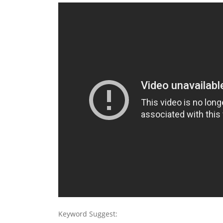
Keyword Suggest: