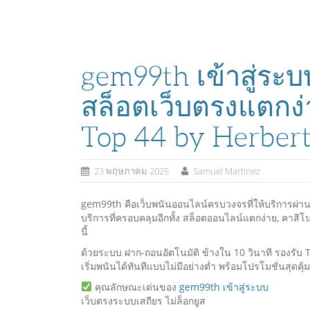
SKIP
TO
CONTENT
gem99th เข้าสู่ระ
สล็อตเว็บตรงแตกง่
Top 44 by Herber
23 พฤษภาคม 2025
Samuel Martinez
gem99th คือเว็บพนันออนไลน์ครบวงจรที่ให้บริการผ่านระ
บริการที่ครอบคลุมอีกทั้ง สล็อตออนไลน์แตกง่าย, คาสิโ
นี้
ด้วยระบบ ฝาก-ถอนอัตโนมัติ ข้างใน 10 วินาที รองรั
เริ่มพนันได้ทันทีแบบไม่มีอย่างต่ำ พร้อมโปรโมชั่นสุดคุ้
คุณลักษณะเด่นของ
gem99th เข้าสู่ระบบ
เว็บตรงระบบเสถียร ไม่ล็อกยูส