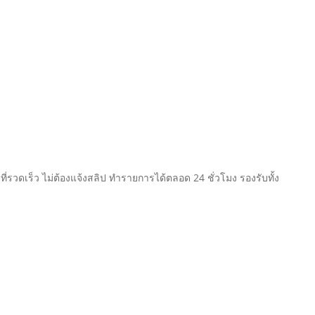
รวดเร็ว ไม่ต้องแจ้งสลิป ทำรายการได้ตลอด 24 ชั่วโมง รองรับทั้ง