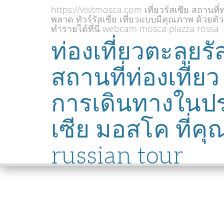
https://visitmosca.com เที่ยวรัสเซีย สถานที่ท
พลาด ทัวร์รัสเซีย เที่ยวแบบมีคุณภาพ ด้วยตัว
ทำรายได้ที่นี่ webcam mosca piazza rossa
ท่องเที่ยวตะลุยร
สถานที่ท่องเที่ย
การเดินทางในปร
เซีย มอสโค ที่คุ
russian tour