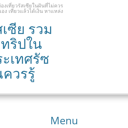
่องเที่ยวรัสเซียในฝันที่ไม่ควร
เอง เที่ยวแล้วได้เงิน หาแหล่ง
ัสเซีย รวม
ว ทริปใน
ะเทศรัซ
ณควรรู้
Menu