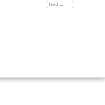
Search
for: