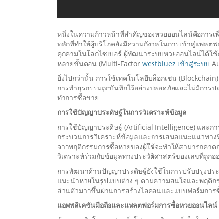
หนึ่งในความก้าวหน้าที่สำคัญของหวยออนไลน์คือการเพ
หลักที่ทำให้ผู้บริโภคยังมีความกังวลในการเข้าสู่แพลต
คุกคามในโลกไซเบอร์ ผู้พัฒนาระบบหวยออนไลน์ได้ใช้ก
หลายขั้นตอน (Multi-Factor
westbluez เข้าสู่ระบบ
Au
ยิ่งไปกว่านั้น การใช้เทคโนโลยีบล็อกเชน (Blockchain
การทำธุรกรรมถูกบันทึกไว้อย่างปลอดภัยและไม่มีการปลอม
ทำการซื้อขาย
การใช้ปัญญาประดิษฐ์ในการวิเคราะห์ข้อมูล
การใช้ปัญญาประดิษฐ์ (Artificial Intelligence) และกา
กระบวนการวิเคราะห์ข้อมูลและการเสนอแนะแนวทางที่ทำใ
จากพฤติกรรมการซื้อหวยของผู้ใช้จะทำให้สามารถคาดก
วิเคราะห์ร่วมกับข้อมูลทางประวัติศาสตร์ของเลขที่ถู
การพัฒนาด้านปัญญาประดิษฐ์ยังใช้ในการปรับปรุงปร
แนะนำหวยในรูปแบบต่าง ๆ ตามความสนใจและพฤติกรรมกา
ส่วนตัวมากขึ้นผ่านการสร้างไอคอนและแบบฟอร์มการซื้อ
แอพพลิเคชันมือถือและแพลตฟอร์มการซื้อหวยออนไลน์