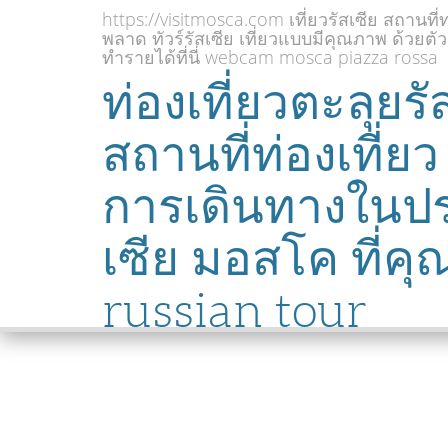
https://visitmosca.com เที่ยวรัสเซีย สถานที่ท
พลาด ทัวร์รัสเซีย เที่ยวแบบมีคุณภาพ ด้วยตัว
ทำรายได้ที่นี่ webcam mosca piazza rossa
ท่องเที่ยวตะลุยร
สถานที่ท่องเที่ย
การเดินทางในปร
เซีย มอสโค ที่คุ
russian tour