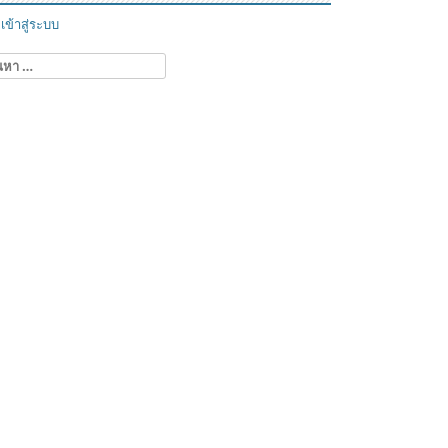
เข้าสู่ระบบ
นหา
รับ: