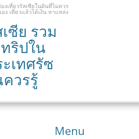
่องเที่ยวรัสเซียในฝันที่ไม่ควร
เอง เที่ยวแล้วได้เงิน หาแหล่ง
ัสเซีย รวม
ว ทริปใน
ะเทศรัซ
ณควรรู้
Menu