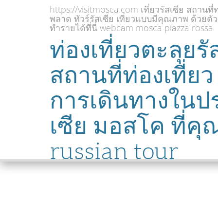
https://visitmosca.com เที่ยวรัสเซีย สถานที่ท
พลาด ทัวร์รัสเซีย เที่ยวแบบมีคุณภาพ ด้วยตัว
ทำรายได้ที่นี่ webcam mosca piazza rossa
ท่องเที่ยวตะลุยร
สถานที่ท่องเที่ย
การเดินทางในปร
เซีย มอสโค ที่คุ
russian tour