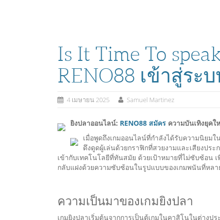
SKIP
TO
CONTENT
Is It Time To spe
RENO88 เข้าสู่ระบ
4 เมษายน 2025
Samuel Martinez
ยิงปลาออนไลน์:
RENO88 สมัคร
ความบันเทิงยุคใหม
เมื่อพูดถึงเกมออนไลน์ที่กำลังได้รับความนิยมใน
ดึงดูดผู้เล่นด้วยกราฟิกที่สวยงามและเสียงประ
เข้ากับเทคโนโลยีที่ทันสมัย ด้วยเป้าหมายที่ไม่ซับซ้อ
กลับแฝงด้วยความซับซ้อนในรูปแบบของเกมพนันที่หล
ความเป็นมาของเกมยิงปลา
เกมยิงปลาเริ่มต้นจากการเป็นตู้เกมในคาสิโนในต่างปร