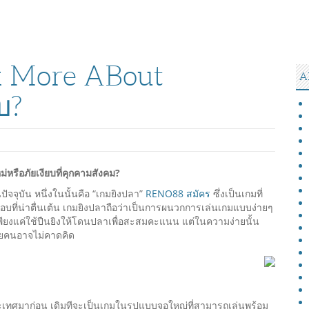
ak More ABout
A
บ?
่หรือภัยเงียบที่คุกคามสังคม?
ปัจจุบัน หนึ่งในนั้นคือ “เกมยิงปลา”
RENO88 สมัคร
ซึ่งเป็นเกมที่
กอบที่น่าตื่นเต้น เกมยิงปลาถือว่าเป็นการผนวกการเล่นเกมแบบง่ายๆ
น เพียงแค่ใช้ปืนยิงให้โดนปลาเพื่อสะสมคะแนน แต่ในความง่ายนั้น
ายคนอาจไม่คาดคิด
ะเทศมาก่อน เดิมทีจะเป็นเกมในรูปแบบจอใหญ่ที่สามารถเล่นพร้อม