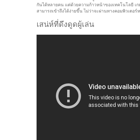
กันได้หลายคน แต่ด้วยความก้าวหน้าของเทคโนโลยี เกมน
สามารถเข้าถึงได้ง่ายขึ้น ไม่ว่าจะผ่านทางคอมพิวเตอร์ห
เสน่ห์ที่ดึงดูดผู้เล่น