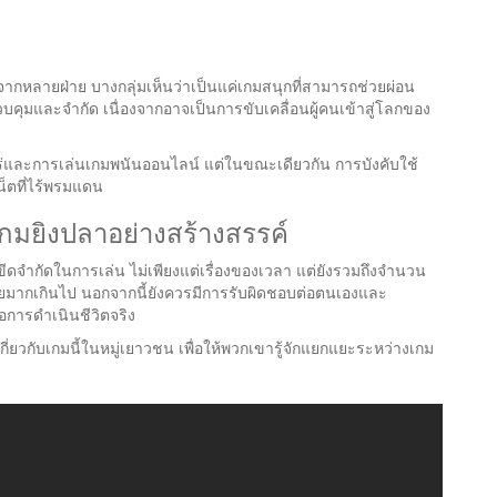
์จากหลายฝ่าย บางกลุ่มเห็นว่าเป็นแค่เกมสนุกที่สามารถช่วยผ่อน
วบคุมและจำกัด เนื่องจากอาจเป็นการขับเคลื่อนผู้คนเข้าสู่โลกของ
และการเล่นเกมพนันออนไลน์ แต่ในขณะเดียวกัน การบังคับใช้
น็ตที่ไร้พรมแดน
มยิงปลาอย่างสร้างสรรค์
ั้งขีดจำกัดในการเล่น ไม่เพียงแต่เรื่องของเวลา แต่ยังรวมถึงจำนวน
ูญเสียมากเกินไป นอกจากนี้ยังควรมีการรับผิดชอบต่อตนเองและ
อการดำเนินชีวิตจริง
เกี่ยวกับเกมนี้ในหมู่เยาวชน เพื่อให้พวกเขารู้จักแยกแยะระหว่างเกม