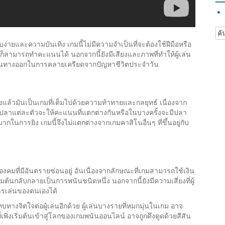
ค้
สำห
ยบง่ายและความบันเทิง เกมนี้ไม่มีความจำเป็นที่จะต้องใช้ฝีมือหรือ
ก็สามารถทำคะแนนได้ นอกจากนี้ยังมีเสียงและภาพที่ทำให้ผู้เล่น
้เป็นทางออกในการคลายเครียดจากปัญหาชีวิตประจำวัน
งแล้วมันเป็นเกมที่เต็มไปด้วยความท้าทายและกลยุทธ์ เนื่องจาก
แต่ละตัวจะให้คะแนนที่แตกต่างกันหรือในบางครั้งจะมีปลา
กในการยิง เกมนี้จึงไม่แตกต่างจากเกมคาสิโนอื่นๆ ที่ขึ้นอยู่กับ
คมที่มีอันตรายซ่อนอยู่ อันเนื่องจากลักษณะที่เกมสามารถใช้เงิน
ิ่มต้นกลับกลายเป็นการพนันชนิดหนึ่ง นอกจากนี้ยังมีความเสี่ยงที่ผู้
รเล่นของตนเองได้
ทางจิตใจต่อผู้เล่นอีกด้วย ผู้เล่นบางรายที่หมกมุ่นในเกม อาจ
่งเริ่มต้นเข้าสู่โลกของเกมพนันออนไลน์ อาจถูกดึงดูดด้วยสีสัน