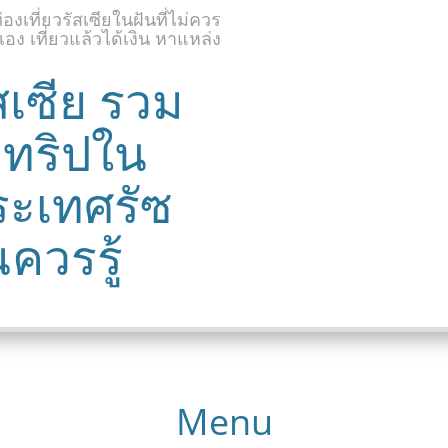
่องเที่ยวรัสเซียในฝันที่ไม่ควร
เอง เที่ยวแล้วได้เงิน หาแหล่ง
ัสเซีย รวม
ว ทริปใน
ะเทศรัซ
ณควรรู้
Menu