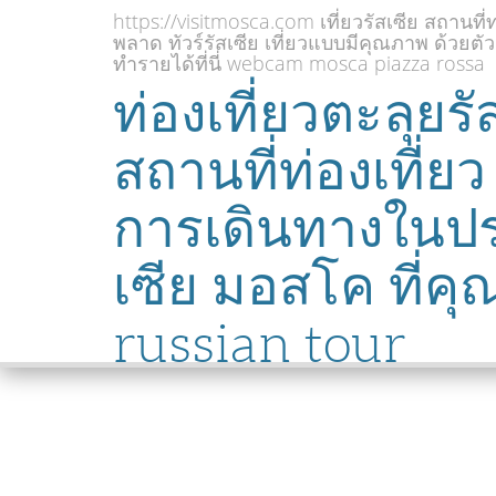
https://visitmosca.com เที่ยวรัสเซีย สถานที่ท
พลาด ทัวร์รัสเซีย เที่ยวแบบมีคุณภาพ ด้วยตัว
ทำรายได้ที่นี่ webcam mosca piazza rossa
ท่องเที่ยวตะลุยร
สถานที่ท่องเที่ย
การเดินทางในปร
เซีย มอสโค ที่คุ
russian tour