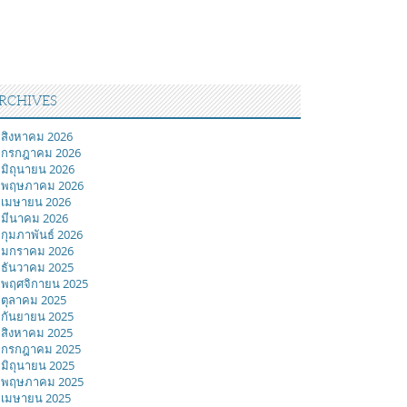
RCHIVES
สิงหาคม 2026
กรกฎาคม 2026
มิถุนายน 2026
พฤษภาคม 2026
เมษายน 2026
มีนาคม 2026
กุมภาพันธ์ 2026
มกราคม 2026
ธันวาคม 2025
พฤศจิกายน 2025
ตุลาคม 2025
กันยายน 2025
สิงหาคม 2025
กรกฎาคม 2025
มิถุนายน 2025
พฤษภาคม 2025
เมษายน 2025