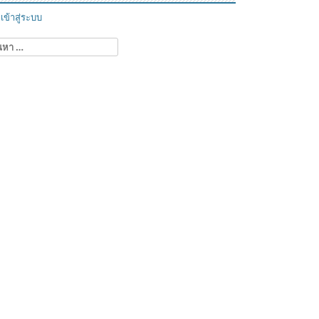
เข้าสู่ระบบ
นหา
รับ: