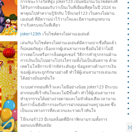
การชนะรางวัลที่สูง joker123 เป็นหนึ่งในเว็บไซต์ตรงที่
ได้รับการยินยอมรับว่าเป็นเว็บที่เยี่ยมที่สุดในปี 2024 จะ
พาคุณไปทำความรู้จักกับ โจ๊กเกอร์123 เว็บตรงไม่ผ่าน
เอเย่นต์ ที่มีความน่าไว้วางใจและมีความสนุกสนาน
ร่าเริงครบจบในที่เดียว
joker123th
เว็บไซต์ตรงไม่ผ่านเอเย่นต์
เล่นกับเว็บไซต์ตรงไม่ผ่านเอเย่นต์มีความน่าเชื่อถือแล้ว
ก็ปลอดภัยสูง เนื่องจากผู้เล่นสามารถเชื่อมั่นได้ว่าไม่มี
การคดโกงหรือการล็อคยูสเซอร์ วิธีการทำธุรกรรมด้าน
การเงินเป็นไปอย่างโปร่งใสรวมทั้งไม่เป็นอันตราย ด้วย
เทคโนโลยีการเข้ารหัสระดับสูง ข้อมูลทางด้านการเงิน
ของผู้เล่นจะถูกรักษาอย่างดี ทำให้ผู้เล่นสามารถเล่นเกม
ได้อย่างมั่นอกมั่นใจ
ระบบฝากถอนที่เร็วและไม่มีอย่างน้อย joker123 มีระบบ
ฝากถอนที่เร็วทันใจและไม่มีขั้นต่ำ ทำให้ผู้เล่นสามารถ
ทำธุรกรรมได้อย่างง่ายดายและไม่จำต้องเสียเวลานาน
ยิ่งกว่านั้นยังมีการรองรับการฝากถอนผ่านทรูวอเลท ซึ่ง
เป็นแนวทางการที่สะดวกและรวดเร็วทันใจ
โจ๊กเกอร์123 มีเกมสล็อตที่มีกราฟิกงามรวมทั้งการ
ออกแบบที่ทันสมัย
M