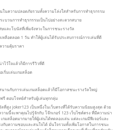
ชื่อมั่นในความปลอดภัยรวมทั้งความโล่งใสสำหรับการทำธุรกรรม
ห้กระบวนการทำธุรกรรมเป็นไปอย่างสะดวกสบาย
ิเศษและโบนัสที่เพิ่มจังหวะในการชนะรางวัล
หลือตลอด 1 วัน ทำให้ผู้เล่นได้รับประสบการณ์การเล่นที่ดี
ีความคุ้มราคา
ไว้ใจแล้วก็มีการรีวิวที่ดี
อเริ่มเล่นเกมสล็อต
ุกสนานกับการเล่นเกมสล็อตแล้วก็มีโอกาสชนะรางวัลใหญ่
ี ตอบโจทย์สำหรับผู้เล่นทุกกลุ่ม
สูง joker123 เป็นหนึ่งในเว็บตรงที่ได้รับความนิยมสูงสุด ด้วย
ามนี้จะพาคุณไปรู้จักกับ โจ๊กเกอร์ 123 เว็บไซต์ตรง ที่มีความน่า
น เกมสล็อตมากมายให้ผู้เล่นได้ทดลองเล่น แต่ละเกมมีฟีเจอร์และ
ี่ตรงกับความชอบและสนใจได้ มั่นใจรวมทั้งเพิ่มโอกาสในการชนะ