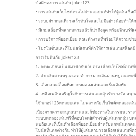
ข้อดีของการเล่นกับ joker123
• การเล่นกับเว็บไซต์ตรงไม่ผ่านเอเย่นต์ทำให้ผู้เล่นเ
• ระบบฝากถอนที่รวดเร็วทันใจและไม่มีอย่างน้อยทำใ
• มีเกมสล็อตที่หลากหลายแล้วก็น่าดึงดูด พร้อมฟีพบร์พ
• การบริการที่ยอดเยี่ยม คณะทำงานที่พร้อมให้ความช่วยเ
• โปรโมชั่นและก็โบนัสพิเศษที่ทำให้การเล่นเกมสล็อตม
การเริ่มต้นกับ joker123
1. ลงทะเบียนเป็นสมาชิกกับเว็บตรง เลือกเว็บไซต์ตรงที่น่า
2. ฝากเงินผ่านทรูวอเลท ทำการฝากเงินผ่านทรูวอเลทเพื่
3. เลือกเกมสล็อตที่อยากทดลองเล่นและเริ่มเดิมพัน
4. เพลิดเพลินเจริญใจกับการเล่นและลุ้นรับรางวัล สน
โจ๊กเกอร์123ทดสอบเล่น ไม่พลาดกับเว็บไซต์ทดลองเล่นฟร
เนื่องจากความสนุกสนานและก็ช่องทางในการชนะรางวัลที่
ระบบทดลองเล่นฟรีที่ตอบโจทย์สำหรับผู้เล่นทุกกลุ่ม บทคว
นับถือและก็เป็นตัวเลือกที่ยอดเยี่ยมสำหรับนักพนันทุกค
โบนัสที่แตกต่างกัน ทำให้ผู้เล่นสามารถเลือกเล่นเกมท