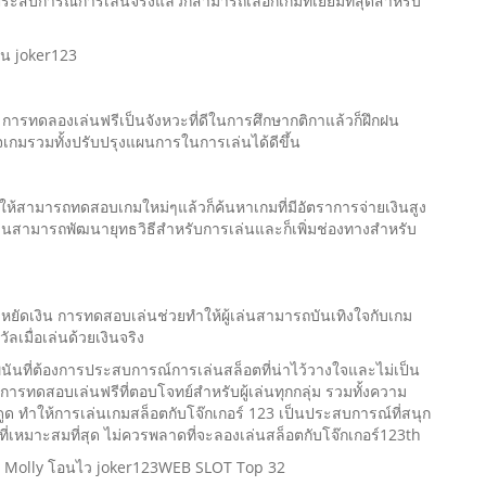
สประสบการณ์การเล่นจริงแล้วก็สามารถเลือกเกมที่เยี่ยมที่สุดสำหรับ
ล่น joker123
ต การทดลองเล่นฟรีเป็นจังหวะที่ดีในการศึกษากติกาแล้วก็ฝึกฝน
เกมรวมทั้งปรับปรุงแผนการในการเล่นได้ดีขึ้น
ให้สามารถทดสอบเกมใหม่ๆแล้วก็ค้นหาเกมที่มีอัตราการจ่ายเงินสูง
้เล่นสามารถพัฒนายุทธวิธีสำหรับการเล่นและก็เพิ่มช่องทางสำหรับ
ะหยัดเงิน การทดสอบเล่นช่วยทำให้ผู้เล่นสามารถบันเทิงใจกับเกม
เมื่อเล่นด้วยเงินจริง
กพนันที่ต้องการประสบการณ์การเล่นสล็อตที่น่าไว้วางใจและไม่เป็น
ารทดสอบเล่นฟรีที่ตอบโจทย์สำหรับผู้เล่นทุกกลุ่ม รวมทั้งความ
ดูด ทำให้การเล่นเกมสล็อตกับโจ๊กเกอร์ 123 เป็นประสบการณ์ที่สนุก
่เหมาะสมที่สุด ไม่ควรพลาดที่จะลองเล่นสล็อตกับโจ๊กเกอร์123th
567 Molly โอนไว joker123WEB SLOT Top 32